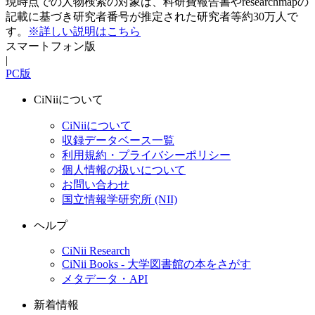
現時点での人物検索の対象は、科研費報告書やresearchmapの
記載に基づき研究者番号が推定された研究者等約30万人で
す。
※詳しい説明はこちら
スマートフォン版
|
PC版
CiNiiについて
CiNiiについて
収録データベース一覧
利用規約・プライバシーポリシー
個人情報の扱いについて
お問い合わせ
国立情報学研究所 (NII)
ヘルプ
CiNii Research
CiNii Books - 大学図書館の本をさがす
メタデータ・API
新着情報