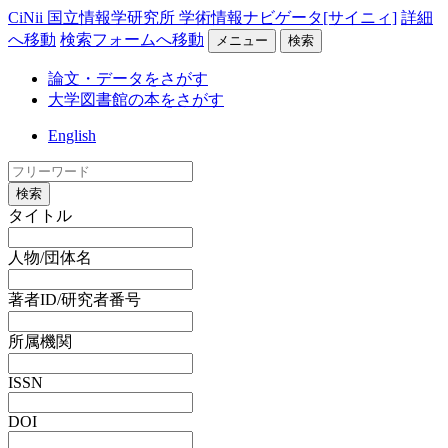
CiNii 国立情報学研究所 学術情報ナビゲータ[サイニィ]
詳細
へ移動
検索フォームへ移動
メニュー
検索
論文・データをさがす
大学図書館の本をさがす
English
検索
タイトル
人物/団体名
著者ID/研究者番号
所属機関
ISSN
DOI