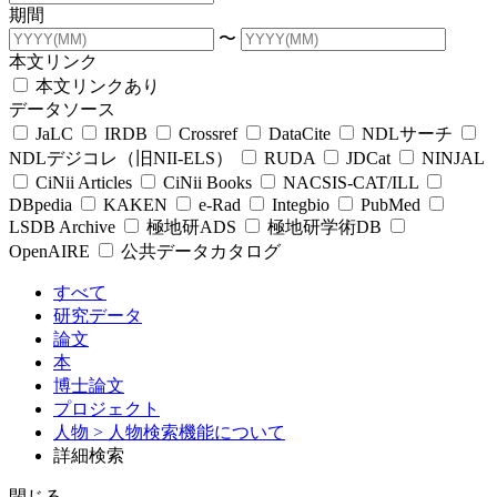
期間
〜
本文リンク
本文リンクあり
データソース
JaLC
IRDB
Crossref
DataCite
NDLサーチ
NDLデジコレ（旧NII-ELS）
RUDA
JDCat
NINJAL
CiNii Articles
CiNii Books
NACSIS-CAT/ILL
DBpedia
KAKEN
e-Rad
Integbio
PubMed
LSDB Archive
極地研ADS
極地研学術DB
OpenAIRE
公共データカタログ
すべて
研究データ
論文
本
博士論文
プロジェクト
人物
> 人物検索機能について
詳細検索
閉じる