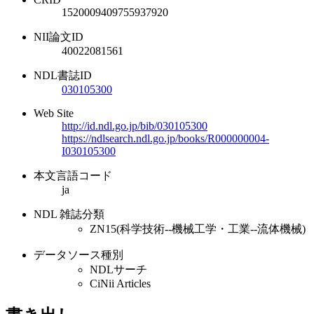
1520009409755937920
NII論文ID
40022081561
NDL書誌ID
030105300
Web Site
http://id.ndl.go.jp/bib/030105300
https://ndlsearch.ndl.go.jp/books/R000000004-
I030105300
本文言語コード
ja
NDL 雑誌分類
ZN15(科学技術--機械工学・工業--流体機械)
データソース種別
NDLサーチ
CiNii Articles