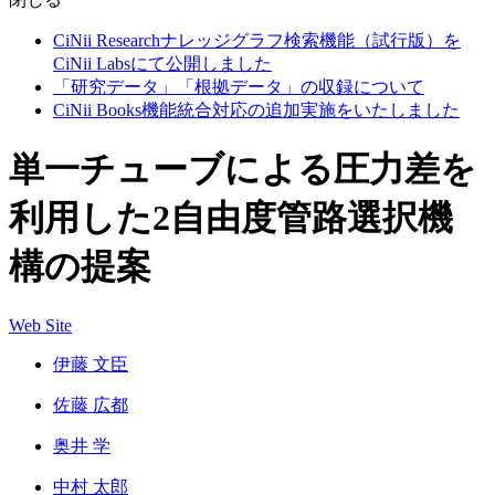
CiNii Researchナレッジグラフ検索機能（試行版）を
CiNii Labsにて公開しました
「研究データ」「根拠データ」の収録について
CiNii Books機能統合対応の追加実施をいたしました
単一チューブによる圧力差を
利用した2自由度管路選択機
構の提案
Web Site
伊藤 文臣
佐藤 広都
奥井 学
中村 太郎