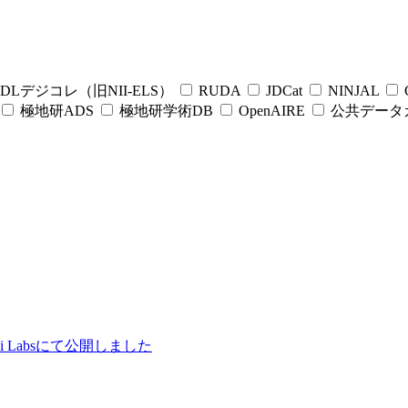
DLデジコレ（旧NII-ELS）
RUDA
JDCat
NINJAL
C
極地研ADS
極地研学術DB
OpenAIRE
公共データ
ii Labsにて公開しました