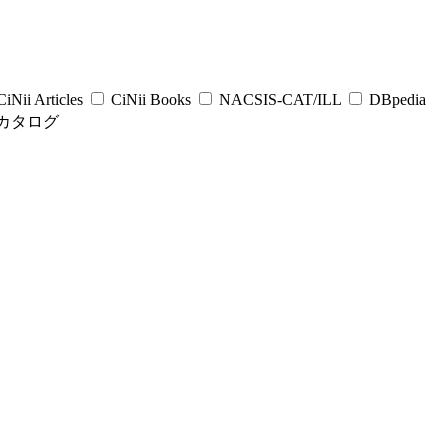
iNii Articles
CiNii Books
NACSIS-CAT/ILL
DBpedia
カタログ