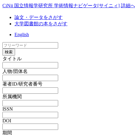
CiNii 国立情報学研究所 学術情報ナビゲータ[サイニィ]
詳細
論文・データをさがす
大学図書館の本をさがす
English
検索
タイトル
人物/団体名
著者ID/研究者番号
所属機関
ISSN
DOI
期間