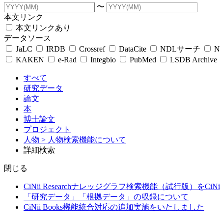
〜
本文リンク
本文リンクあり
データソース
JaLC
IRDB
Crossref
DataCite
NDLサーチ
N
KAKEN
e-Rad
Integbio
PubMed
LSDB Archive
すべて
研究データ
論文
本
博士論文
プロジェクト
人物
> 人物検索機能について
詳細検索
閉じる
CiNii Researchナレッジグラフ検索機能（試行版）をCiN
「研究データ」「根拠データ」の収録について
CiNii Books機能統合対応の追加実施をいたしました