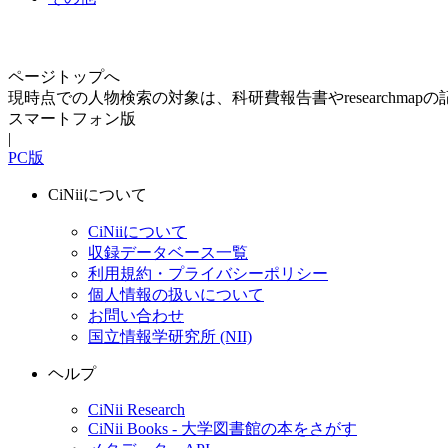
ページトップへ
現時点での人物検索の対象は、科研費報告書やresearchma
スマートフォン版
|
PC版
CiNiiについて
CiNiiについて
収録データベース一覧
利用規約・プライバシーポリシー
個人情報の扱いについて
お問い合わせ
国立情報学研究所 (NII)
ヘルプ
CiNii Research
CiNii Books - 大学図書館の本をさがす