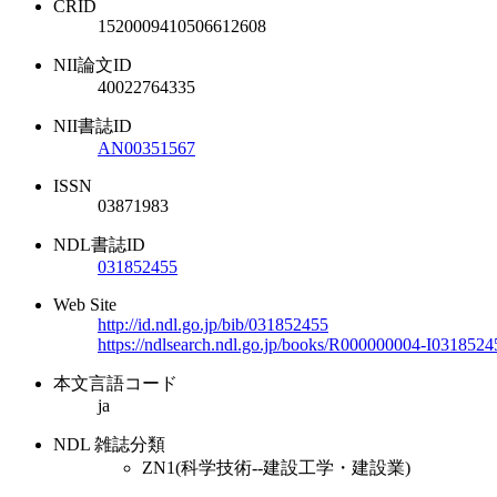
CRID
1520009410506612608
NII論文ID
40022764335
NII書誌ID
AN00351567
ISSN
03871983
NDL書誌ID
031852455
Web Site
http://id.ndl.go.jp/bib/031852455
https://ndlsearch.ndl.go.jp/books/R000000004-I0318524
本文言語コード
ja
NDL 雑誌分類
ZN1(科学技術--建設工学・建設業)