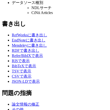
データソース種別
NDLサーチ
CiNii Articles
書き出し
RefWorksに書き出し
EndNoteに書き出し
Mendeleyに書き出し
RDFで書き出し
Refer/BibIXで表示
RISで表示
BibTeXで表示
TSVで表示
CSVで表示
JSON-LDで表示
問題の指摘
論文情報の修正
その他