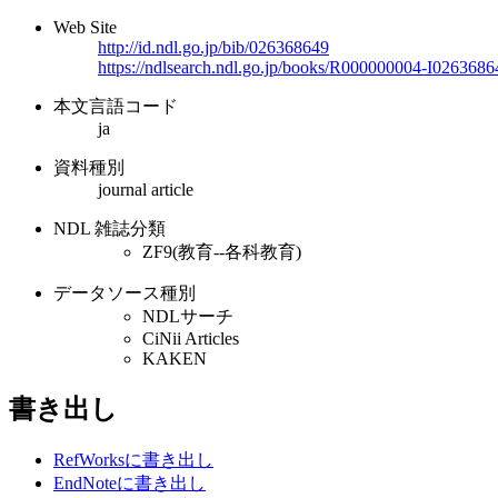
Web Site
http://id.ndl.go.jp/bib/026368649
https://ndlsearch.ndl.go.jp/books/R000000004-I0263686
本文言語コード
ja
資料種別
journal article
NDL 雑誌分類
ZF9(教育--各科教育)
データソース種別
NDLサーチ
CiNii Articles
KAKEN
書き出し
RefWorksに書き出し
EndNoteに書き出し