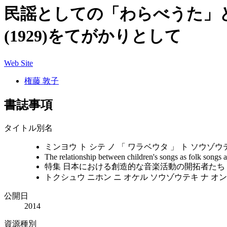
民謡としての「わらべうた」と
(1929)をてがかりとして
Web Site
権藤 敦子
書誌事項
タイトル別名
ミンヨウ ト シテ ノ 「 ワラベウタ 」 ト ソウゾウテ
The relationship between children's songs as folk songs 
特集 日本における創造的な音楽活動の開拓者たち
トクシュウ ニホン ニ オケル ソウゾウテキ ナ オ
公開日
2014
資源種別