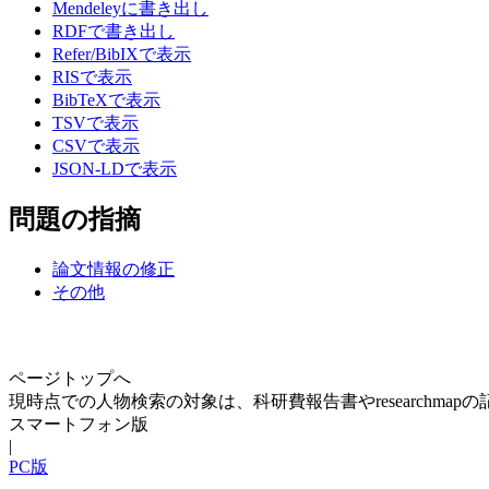
Mendeleyに書き出し
RDFで書き出し
Refer/BibIXで表示
RISで表示
BibTeXで表示
TSVで表示
CSVで表示
JSON-LDで表示
問題の指摘
論文情報の修正
その他
ページトップへ
現時点での人物検索の対象は、科研費報告書やresearchma
スマートフォン版
|
PC版