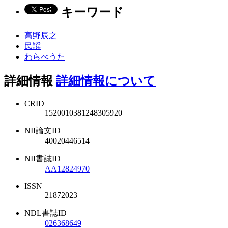
キーワード
高野辰之
民謡
わらべうた
詳細情報
詳細情報について
CRID
1520010381248305920
NII論文ID
40020446514
NII書誌ID
AA12824970
ISSN
21872023
NDL書誌ID
026368649