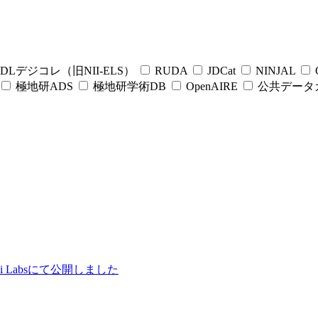
DLデジコレ（旧NII-ELS）
RUDA
JDCat
NINJAL
C
極地研ADS
極地研学術DB
OpenAIRE
公共データ
ii Labsにて公開しました