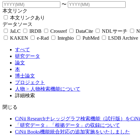
〜
本文リンク
本文リンクあり
データソース
JaLC
IRDB
Crossref
DataCite
NDLサーチ
N
KAKEN
e-Rad
Integbio
PubMed
LSDB Archive
すべて
研究データ
論文
本
博士論文
プロジェクト
人物
> 人物検索機能について
詳細検索
閉じる
CiNii Researchナレッジグラフ検索機能（試行版）をCiN
「研究データ」「根拠データ」の収録について
CiNii Books機能統合対応の追加実施をいたしました