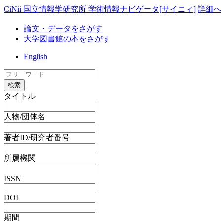
CiNii 国立情報学研究所 学術情報ナビゲータ[サイニィ]
詳細
論文・データをさがす
大学図書館の本をさがす
English
検索
タイトル
人物/団体名
著者ID/研究者番号
所属機関
ISSN
DOI
期間