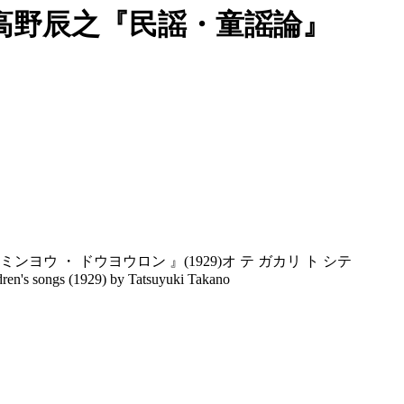
高野辰之『民謡・童謡論』
ンヨウ ・ ドウヨウロン 』(1929)オ テ ガカリ ト シテ
ildren's songs (1929) by Tatsuyuki Takano