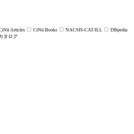
iNii Articles
CiNii Books
NACSIS-CAT/ILL
DBpedia
カタログ