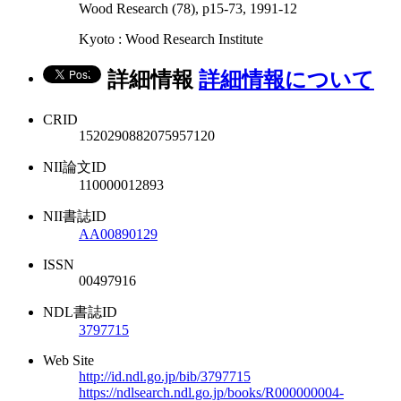
Wood Research (78), p15-73, 1991-12
Kyoto : Wood Research Institute
詳細情報
詳細情報について
CRID
1520290882075957120
NII論文ID
110000012893
NII書誌ID
AA00890129
ISSN
00497916
NDL書誌ID
3797715
Web Site
http://id.ndl.go.jp/bib/3797715
https://ndlsearch.ndl.go.jp/books/R000000004-