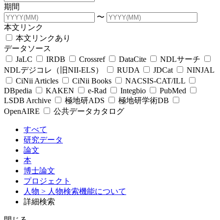
期間
〜
本文リンク
本文リンクあり
データソース
JaLC
IRDB
Crossref
DataCite
NDLサーチ
NDLデジコレ（旧NII-ELS）
RUDA
JDCat
NINJAL
CiNii Articles
CiNii Books
NACSIS-CAT/ILL
DBpedia
KAKEN
e-Rad
Integbio
PubMed
LSDB Archive
極地研ADS
極地研学術DB
OpenAIRE
公共データカタログ
すべて
研究データ
論文
本
博士論文
プロジェクト
人物
> 人物検索機能について
詳細検索
閉じる