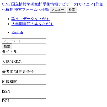
CiNii 国立情報学研究所 学術情報ナビゲータ[サイニィ]
詳細
へ移動
検索フォームへ移動
メニュー
検索
論文・データをさがす
大学図書館の本をさがす
English
検索
タイトル
人物/団体名
著者ID/研究者番号
所属機関
ISSN
DOI