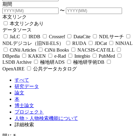
期間
〜
本文リンク
本文リンクあり
データソース
JaLC
IRDB
Crossref
DataCite
NDLサーチ
NDLデジコレ（旧NII-ELS）
RUDA
JDCat
NINJAL
CiNii Articles
CiNii Books
NACSIS-CAT/ILL
DBpedia
KAKEN
e-Rad
Integbio
PubMed
LSDB Archive
極地研ADS
極地研学術DB
OpenAIRE
公共データカタログ
すべて
研究データ
論文
本
博士論文
プロジェクト
人物
> 人物検索機能について
詳細検索
閉じる