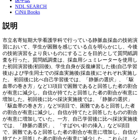
医中誌
NDL SEARCH
CiNii Books
説明
市立名寄短期大学看護学科で行っている静脈血採血の技術演
習において、学生が困難を感じている点を明らかにし、今後
の技術演習をより良いものにすることを目的として質問紙調
査を行った。質問紙調査は、採血用シュミレーターを使用し
た初回演習後(初回後)、学生自身が反復練習した後(自己学習
後)および学生同士での採血実施後(採血後)にそれぞれ実施し
た。 初回後に比べ自己学習後では、「静脈の選択」、「駆
血帯の巻き方」など13項目で困難であると回答した者の割合
が有意に減少し、自信が持てたと回答した者の割合が有意に
増加した。初回後に比べ採決実施後では、「静脈の選択」
「駆血帯の巻き方」など9項目で、困難であると回答した者
の割合が有意に減少し、自信が持てたと回答したものの割合
が有意に増加していた。一方、自己学習後に比べ採決実施後
では、「静脈の選択」、「すばやい針の挿入」など6項目
で、困難であると回答した者の割合が有意に増加し、自信が
持てたと回答した者の割合が有意に減少した。これらは、シ