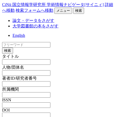
CiNii 国立情報学研究所 学術情報ナビゲータ[サイニィ]
詳細
へ移動
検索フォームへ移動
メニュー
検索
論文・データをさがす
大学図書館の本をさがす
English
検索
タイトル
人物/団体名
著者ID/研究者番号
所属機関
ISSN
DOI