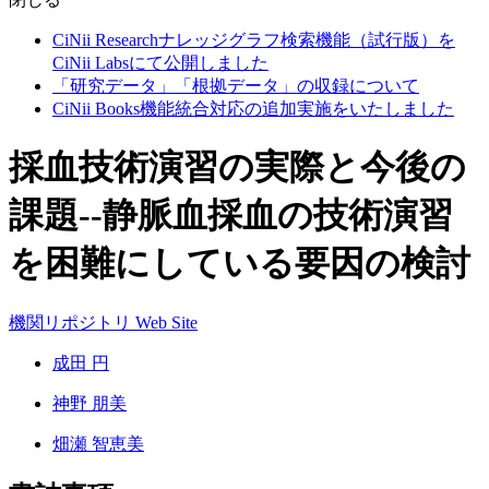
CiNii Researchナレッジグラフ検索機能（試行版）を
CiNii Labsにて公開しました
「研究データ」「根拠データ」の収録について
CiNii Books機能統合対応の追加実施をいたしました
採血技術演習の実際と今後の
課題--静脈血採血の技術演習
を困難にしている要因の検討
機関リポジトリ
Web Site
成田 円
神野 朋美
畑瀬 智恵美