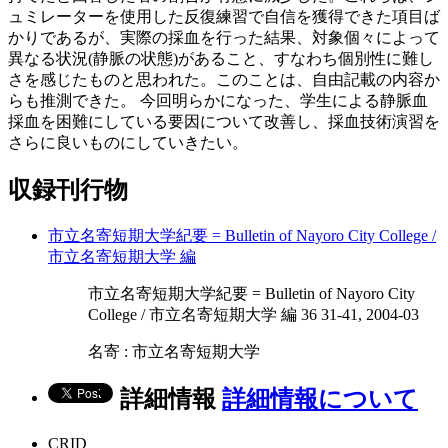
ュミレーターを使用した反復練習で自信を獲得できた項目ば
かりであるが、実際の採血を行った結果、対象個々によって
異なる状況(静脈の状態)があること、すなわち個別性に難し
さを感じたものと思われた。このことは、自由記載の内容か
らも推測できた。 今回明らかになった、学生による静脈血
採血を困難にしている要因について改善し、採血技術演習を
さらに良いものにしていきたい。
収録刊行物
市立名寄短期大学紀要 = Bulletin of Nayoro City College /
市立名寄短期大学 編
市立名寄短期大学紀要 = Bulletin of Nayoro City
College / 市立名寄短期大学 編 36 31-41, 2004-03
名寄 : 市立名寄短期大学
詳細情報
詳細情報について
CRID