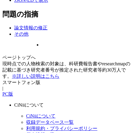
JSON-LDで表示
問題の指摘
論文情報の修正
その他
ページトップへ
現時点での人物検索の対象は、科研費報告書やresearchmapの
記載に基づき研究者番号が推定された研究者等約30万人で
す。
※詳しい説明はこちら
スマートフォン版
|
PC版
CiNiiについて
CiNiiについて
収録データベース一覧
利用規約・プライバシーポリシー