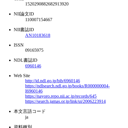
1520290882682913920
NII論文ID
110007154667
NII書誌ID
AN10183618
ISSN
09165975
NDL書誌ID
6960146
Web Site
http://id.ndl.go.jp/bib/6960146
https://ndlsearch.ndl.go.jp/books/R000000004-
I6960146
https://nayoro.repo.nii.ac.jp/records/645
https://search.jamas.or.jp/link/ui/2006223914
本文言語コード
ja
資料種別