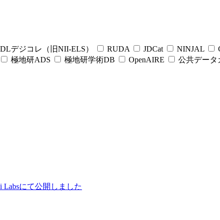
DLデジコレ（旧NII-ELS）
RUDA
JDCat
NINJAL
C
極地研ADS
極地研学術DB
OpenAIRE
公共データ
ii Labsにて公開しました