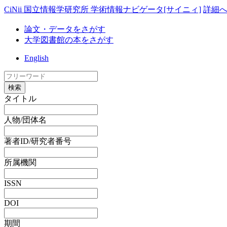
CiNii 国立情報学研究所 学術情報ナビゲータ[サイニィ]
詳細
論文・データをさがす
大学図書館の本をさがす
English
検索
タイトル
人物/団体名
著者ID/研究者番号
所属機関
ISSN
DOI
期間