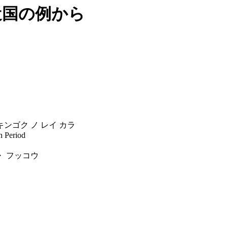
近国の例から
キンゴク ノ レイ カラ
n Period
・ フッコウ