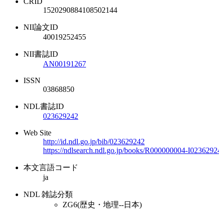
CRID
1520290884108502144
NII論文ID
40019252455
NII書誌ID
AN00191267
ISSN
03868850
NDL書誌ID
023629242
Web Site
http://id.ndl.go.jp/bib/023629242
https://ndlsearch.ndl.go.jp/books/R000000004-I0236292
本文言語コード
ja
NDL 雑誌分類
ZG6(歴史・地理--日本)