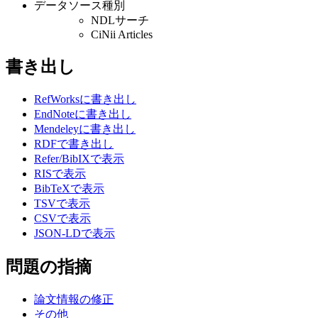
データソース種別
NDLサーチ
CiNii Articles
書き出し
RefWorksに書き出し
EndNoteに書き出し
Mendeleyに書き出し
RDFで書き出し
Refer/BibIXで表示
RISで表示
BibTeXで表示
TSVで表示
CSVで表示
JSON-LDで表示
問題の指摘
論文情報の修正
その他