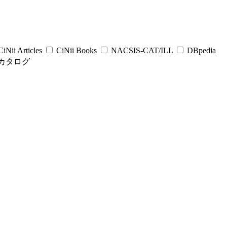
iNii Articles
CiNii Books
NACSIS-CAT/ILL
DBpedia
カタログ