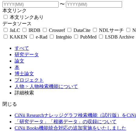
〜
本文リンク
本文リンクあり
データソース
JaLC
IRDB
Crossref
DataCite
NDLサーチ
N
KAKEN
e-Rad
Integbio
PubMed
LSDB Archive
すべて
研究データ
論文
本
博士論文
プロジェクト
人物
> 人物検索機能について
詳細検索
閉じる
CiNii Researchナレッジグラフ検索機能（試行版）をCiN
「研究データ」「根拠データ」の収録について
CiNii Books機能統合対応の追加実施をいたしました