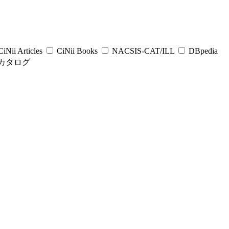
iNii Articles
CiNii Books
NACSIS-CAT/ILL
DBpedia
カタログ