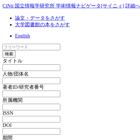
CiNii 国立情報学研究所 学術情報ナビゲータ[サイニィ]
詳細
論文・データをさがす
大学図書館の本をさがす
English
検索
タイトル
人物/団体名
著者ID/研究者番号
所属機関
ISSN
DOI
期間