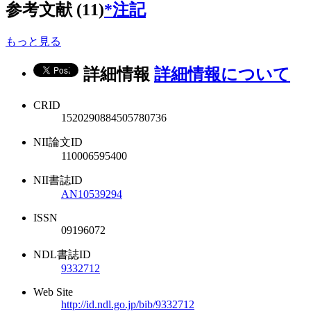
参考文献 (11)
*注記
もっと見る
詳細情報
詳細情報について
CRID
1520290884505780736
NII論文ID
110006595400
NII書誌ID
AN10539294
ISSN
09196072
NDL書誌ID
9332712
Web Site
http://id.ndl.go.jp/bib/9332712