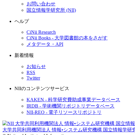
お問い合わせ
国立情報学研究所 (NII)
ヘルプ
CiNii Research
CiNii Books - 大学図書館の本をさがす
メタデータ・API
新着情報
お知らせ
RSS
Twitter
NIIのコンテンツサービス
KAKEN - 科学研究費助成事業データベース
IRDB - 学術機関リポジトリデータベース
NII-REO - 電子リソースリポジトリ
大学共同利用機関法人 情報•システム研究機構
国立情報学研