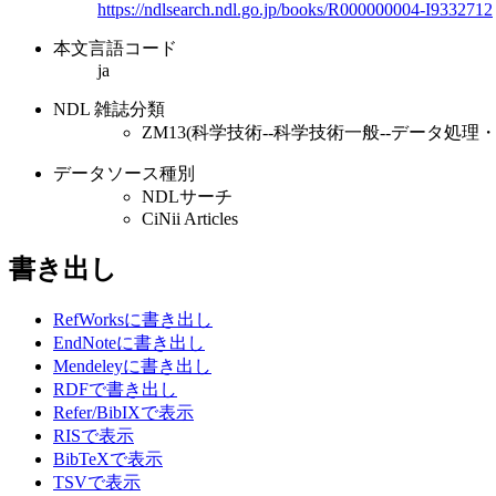
https://ndlsearch.ndl.go.jp/books/R000000004-I9332712
本文言語コード
ja
NDL 雑誌分類
ZM13(科学技術--科学技術一般--データ処理
データソース種別
NDLサーチ
CiNii Articles
書き出し
RefWorksに書き出し
EndNoteに書き出し
Mendeleyに書き出し
RDFで書き出し
Refer/BibIXで表示
RISで表示
BibTeXで表示
TSVで表示