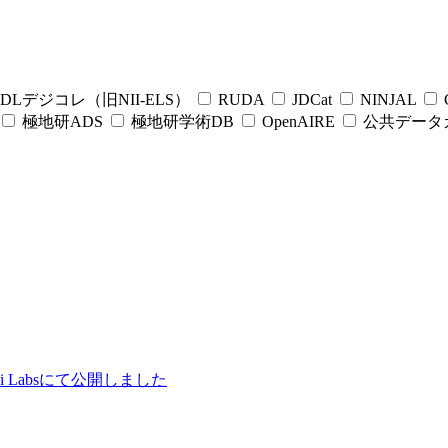
DLデジコレ（旧NII-ELS）
RUDA
JDCat
NINJAL
C
極地研ADS
極地研学術DB
OpenAIRE
公共データ
ii Labsにて公開しました