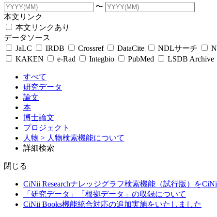
〜
本文リンク
本文リンクあり
データソース
JaLC
IRDB
Crossref
DataCite
NDLサーチ
N
KAKEN
e-Rad
Integbio
PubMed
LSDB Archive
すべて
研究データ
論文
本
博士論文
プロジェクト
人物
> 人物検索機能について
詳細検索
閉じる
CiNii Researchナレッジグラフ検索機能（試行版）をCiN
「研究データ」「根拠データ」の収録について
CiNii Books機能統合対応の追加実施をいたしました