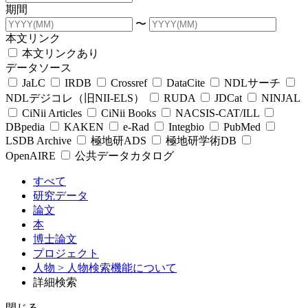
期間
〜
本文リンク
本文リンクあり
データソース
JaLC
IRDB
Crossref
DataCite
NDLサーチ
NDLデジコレ（旧NII-ELS）
RUDA
JDCat
NINJAL
CiNii Articles
CiNii Books
NACSIS-CAT/ILL
DBpedia
KAKEN
e-Rad
Integbio
PubMed
LSDB Archive
極地研ADS
極地研学術DB
OpenAIRE
公共データカタログ
すべて
研究データ
論文
本
博士論文
プロジェクト
人物
> 人物検索機能について
詳細検索
閉じる