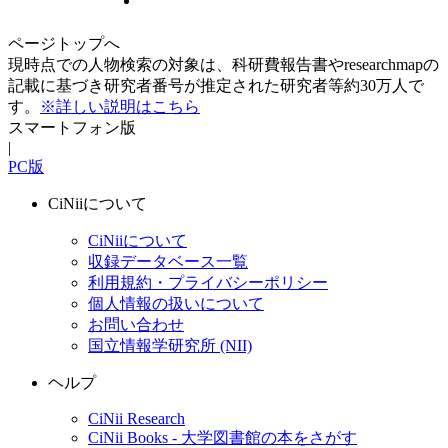
ページトップへ
現時点での人物検索の対象は、科研費報告書やresearchmapの
記載に基づき研究者番号が推定された研究者等約30万人で
す。
※詳しい説明はこちら
スマートフォン版
|
PC版
CiNiiについて
CiNiiについて
収録データベース一覧
利用規約・プライバシーポリシー
個人情報の扱いについて
お問い合わせ
国立情報学研究所 (NII)
ヘルプ
CiNii Research
CiNii Books - 大学図書館の本をさがす