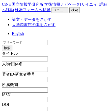
CiNii 国立情報学研究所 学術情報ナビゲータ[サイニィ]
詳細
へ移動
検索フォームへ移動
メニュー
検索
論文・データをさがす
大学図書館の本をさがす
English
検索
タイトル
人物/団体名
著者ID/研究者番号
所属機関
ISSN
DOI