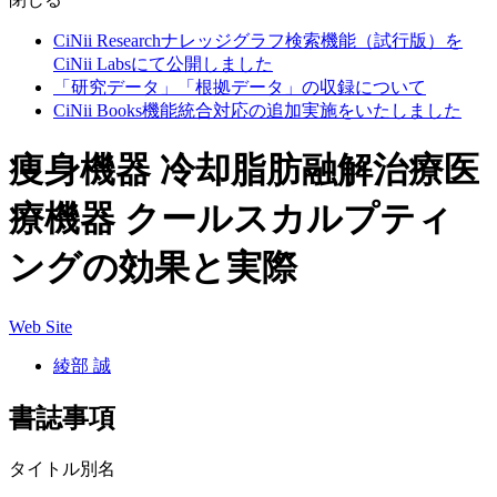
CiNii Researchナレッジグラフ検索機能（試行版）を
CiNii Labsにて公開しました
「研究データ」「根拠データ」の収録について
CiNii Books機能統合対応の追加実施をいたしました
痩身機器 冷却脂肪融解治療医
療機器 クールスカルプティ
ングの効果と実際
Web Site
綾部 誠
書誌事項
タイトル別名