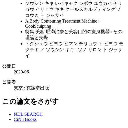
ソウシン キキ レイキャク シボウ ユウカイ チリ
ョウ イリョウ キキ クールスカルプティング ノ
コウカ ト ジッサイ
A Body Contouring Treatment Machine :
CoolSculpting
特集 美容 肥満治療と美容目的の痩身機器 : その
理論と実際
トクシュウ ビヨウ ヒマン チリョウ ト ビヨウ モ
クテキ ノ ソウシン キキ : ソノ リロン ト ジッサ
イ
公開日
2020-06
公開者
東京 : 克誠堂出版
この論文をさがす
NDL SEARCH
CiNii Books