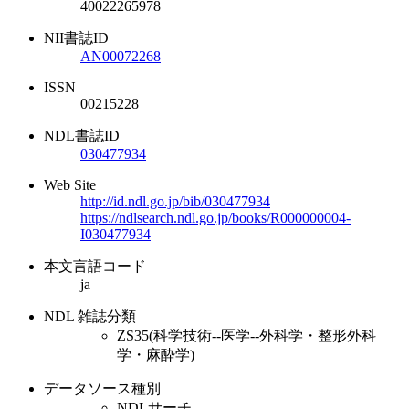
40022265978
NII書誌ID
AN00072268
ISSN
00215228
NDL書誌ID
030477934
Web Site
http://id.ndl.go.jp/bib/030477934
https://ndlsearch.ndl.go.jp/books/R000000004-
I030477934
本文言語コード
ja
NDL 雑誌分類
ZS35(科学技術--医学--外科学・整形外科
学・麻酔学)
データソース種別
NDLサーチ