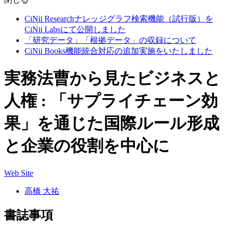
CiNii Researchナレッジグラフ検索機能（試行版）を
CiNii Labsにて公開しました
「研究データ」「根拠データ」の収録について
CiNii Books機能統合対応の追加実施をいたしました
実務法曹から見たビジネスと
人権 : 「サプライチェーン効
果」を通じた国際ルール形成
と企業の役割を中心に
Web Site
高橋 大祐
書誌事項