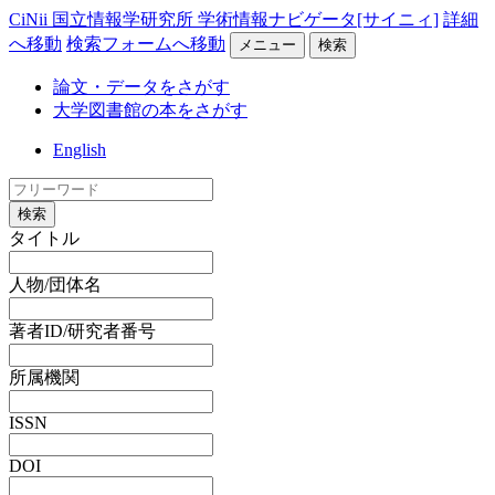
CiNii 国立情報学研究所 学術情報ナビゲータ[サイニィ]
詳細
へ移動
検索フォームへ移動
メニュー
検索
論文・データをさがす
大学図書館の本をさがす
English
検索
タイトル
人物/団体名
著者ID/研究者番号
所属機関
ISSN
DOI