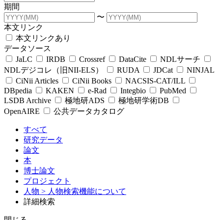
期間
〜
本文リンク
本文リンクあり
データソース
JaLC
IRDB
Crossref
DataCite
NDLサーチ
NDLデジコレ（旧NII-ELS）
RUDA
JDCat
NINJAL
CiNii Articles
CiNii Books
NACSIS-CAT/ILL
DBpedia
KAKEN
e-Rad
Integbio
PubMed
LSDB Archive
極地研ADS
極地研学術DB
OpenAIRE
公共データカタログ
すべて
研究データ
論文
本
博士論文
プロジェクト
人物
> 人物検索機能について
詳細検索
閉じる