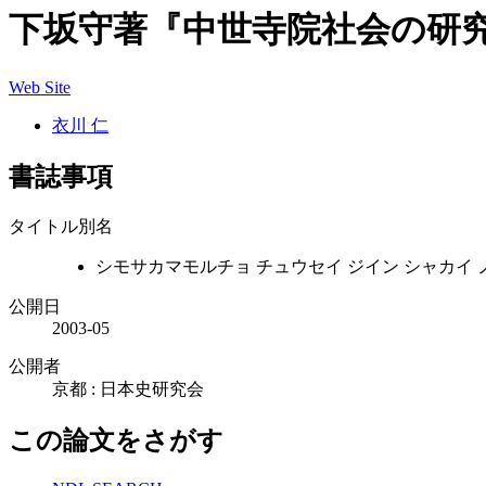
下坂守著『中世寺院社会の研
Web Site
衣川 仁
書誌事項
タイトル別名
シモサカマモルチョ チュウセイ ジイン シャカイ 
公開日
2003-05
公開者
京都 : 日本史研究会
この論文をさがす