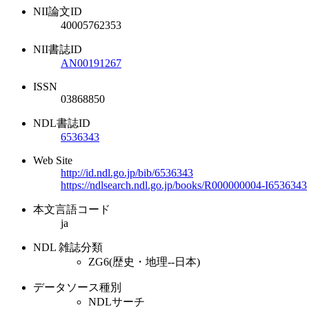
NII論文ID
40005762353
NII書誌ID
AN00191267
ISSN
03868850
NDL書誌ID
6536343
Web Site
http://id.ndl.go.jp/bib/6536343
https://ndlsearch.ndl.go.jp/books/R000000004-I6536343
本文言語コード
ja
NDL 雑誌分類
ZG6(歴史・地理--日本)
データソース種別
NDLサーチ