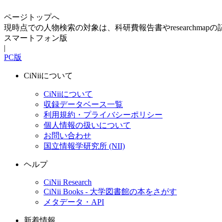
ページトップへ
現時点での人物検索の対象は、科研費報告書やresearchma
スマートフォン版
|
PC版
CiNiiについて
CiNiiについて
収録データベース一覧
利用規約・プライバシーポリシー
個人情報の扱いについて
お問い合わせ
国立情報学研究所 (NII)
ヘルプ
CiNii Research
CiNii Books - 大学図書館の本をさがす
メタデータ・API
新着情報