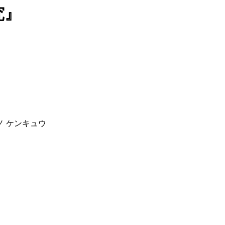
究』
ノ ケンキュウ