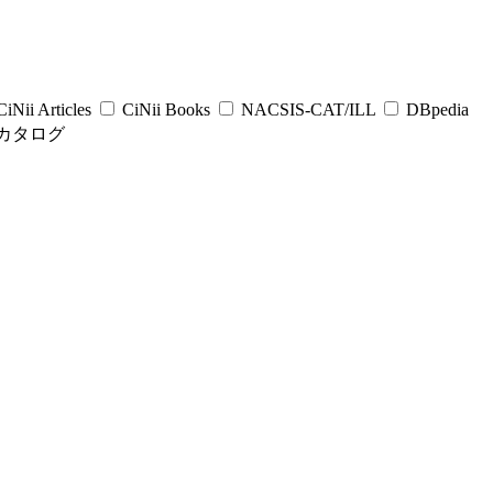
iNii Articles
CiNii Books
NACSIS-CAT/ILL
DBpedia
カタログ