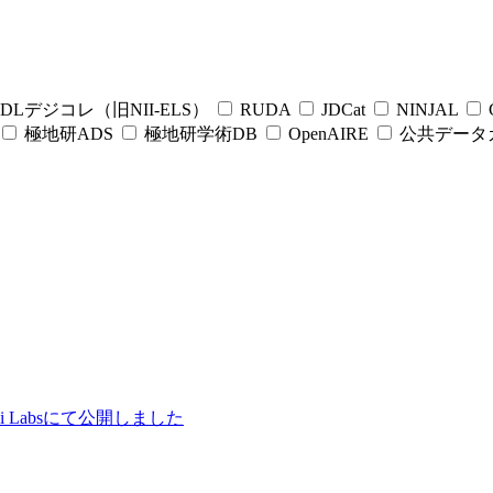
DLデジコレ（旧NII-ELS）
RUDA
JDCat
NINJAL
C
極地研ADS
極地研学術DB
OpenAIRE
公共データ
ii Labsにて公開しました