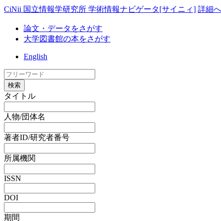
CiNii 国立情報学研究所 学術情報ナビゲータ[サイニィ]
詳細
論文・データをさがす
大学図書館の本をさがす
English
検索
タイトル
人物/団体名
著者ID/研究者番号
所属機関
ISSN
DOI
期間