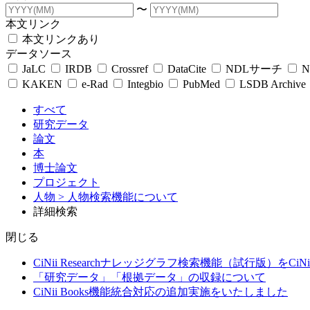
〜
本文リンク
本文リンクあり
データソース
JaLC
IRDB
Crossref
DataCite
NDLサーチ
N
KAKEN
e-Rad
Integbio
PubMed
LSDB Archive
すべて
研究データ
論文
本
博士論文
プロジェクト
人物
> 人物検索機能について
詳細検索
閉じる
CiNii Researchナレッジグラフ検索機能（試行版）をCiN
「研究データ」「根拠データ」の収録について
CiNii Books機能統合対応の追加実施をいたしました