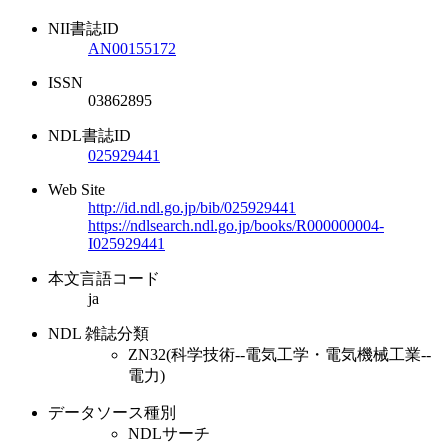
NII書誌ID
AN00155172
ISSN
03862895
NDL書誌ID
025929441
Web Site
http://id.ndl.go.jp/bib/025929441
https://ndlsearch.ndl.go.jp/books/R000000004-
I025929441
本文言語コード
ja
NDL 雑誌分類
ZN32(科学技術--電気工学・電気機械工業--
電力)
データソース種別
NDLサーチ