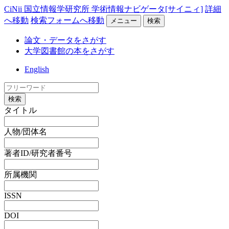
CiNii 国立情報学研究所 学術情報ナビゲータ[サイニィ]
詳細
へ移動
検索フォームへ移動
メニュー
検索
論文・データをさがす
大学図書館の本をさがす
English
検索
タイトル
人物/団体名
著者ID/研究者番号
所属機関
ISSN
DOI