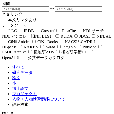
期間
〜
本文リンク
本文リンクあり
データソース
JaLC
IRDB
Crossref
DataCite
NDLサーチ
NDLデジコレ（旧NII-ELS）
RUDA
JDCat
NINJAL
CiNii Articles
CiNii Books
NACSIS-CAT/ILL
DBpedia
KAKEN
e-Rad
Integbio
PubMed
LSDB Archive
極地研ADS
極地研学術DB
OpenAIRE
公共データカタログ
すべて
研究データ
論文
本
博士論文
プロジェクト
人物
> 人物検索機能について
詳細検索
閉じる