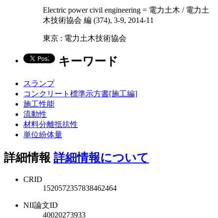
Electric power civil engineering = 電力土木 / 電力土
木技術協会 編 (374), 3-9, 2014-11
東京 : 電力土木技術協会
キーワード
スランプ
コンクリート標準示方書[施工編]
施工性能
流動性
材料分離抵抗性
単位紛体量
詳細情報
詳細情報について
CRID
1520572357838462464
NII論文ID
40020273933