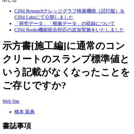
CiNii Researchナレッジグラフ検索機能（試行版）を
CiNii Labsにて公開しました
「研究データ」「根拠データ」の収録について
CiNii Books機能統合対応の追加実施をいたしました
示方書[施工編]に通常のコン
クリートのスランプ標準値と
いう記載がなくなったことを
ご存じですか?
Web Site
橋本 親典
書誌事項