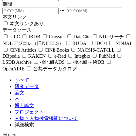
期間
〜
本文リンク
本文リンクあり
データソース
JaLC
IRDB
Crossref
DataCite
NDLサーチ
NDLデジコレ（旧NII-ELS）
RUDA
JDCat
NINJAL
CiNii Articles
CiNii Books
NACSIS-CAT/ILL
DBpedia
KAKEN
e-Rad
Integbio
PubMed
LSDB Archive
極地研ADS
極地研学術DB
OpenAIRE
公共データカタログ
すべて
研究データ
論文
本
博士論文
プロジェクト
人物
> 人物検索機能について
詳細検索
閉じる