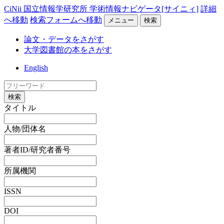
CiNii 国立情報学研究所 学術情報ナビゲータ[サイニィ]
詳細
へ移動
検索フォームへ移動
メニュー
検索
論文・データをさがす
大学図書館の本をさがす
English
検索
タイトル
人物/団体名
著者ID/研究者番号
所属機関
ISSN
DOI