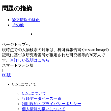
問題の指摘
論文情報の修正
その他
ページトップへ
現時点での人物検索の対象は、科研費報告書やresearchmapの
記載に基づき研究者番号が推定された研究者等約30万人で
す。
※詳しい説明はこちら
スマートフォン版
|
PC版
CiNiiについて
CiNiiについて
収録データベース一覧
利用規約・プライバシーポリシー
個人情報の扱いについて