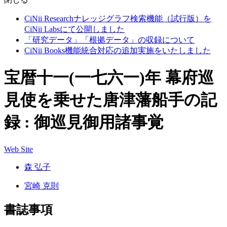
CiNii Researchナレッジグラフ検索機能（試行版）を
CiNii Labsにて公開しました
「研究データ」「根拠データ」の収録について
CiNii Books機能統合対応の追加実施をいたしました
宝暦十一(一七六一)年 幕府巡
見使を乗せた唐津藩船手の記
録 : 御巡見御用諸事覚
Web Site
森 弘子
宮崎 克則
書誌事項