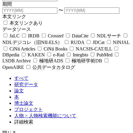
期間
〜
本文リンク
本文リンクあり
データソース
JaLC
IRDB
Crossref
DataCite
NDLサーチ
NDLデジコレ（旧NII-ELS）
RUDA
JDCat
NINJAL
CiNii Articles
CiNii Books
NACSIS-CAT/ILL
DBpedia
KAKEN
e-Rad
Integbio
PubMed
LSDB Archive
極地研ADS
極地研学術DB
OpenAIRE
公共データカタログ
すべて
研究データ
論文
本
博士論文
プロジェクト
人物
> 人物検索機能について
詳細検索
閉じる