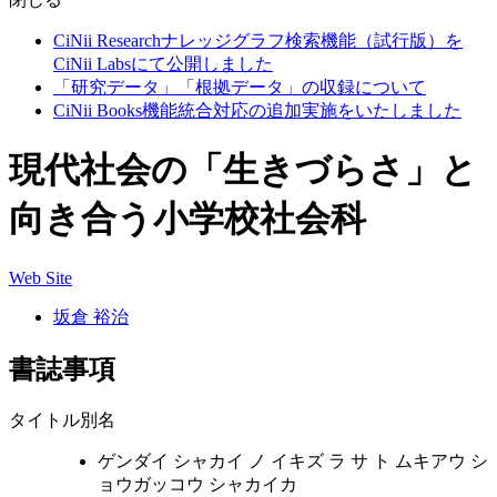
CiNii Researchナレッジグラフ検索機能（試行版）を
CiNii Labsにて公開しました
「研究データ」「根拠データ」の収録について
CiNii Books機能統合対応の追加実施をいたしました
現代社会の「生きづらさ」と
向き合う小学校社会科
Web Site
坂倉 裕治
書誌事項
タイトル別名
ゲンダイ シャカイ ノ イキズ ラ サ ト ムキアウ シ
ョウガッコウ シャカイカ