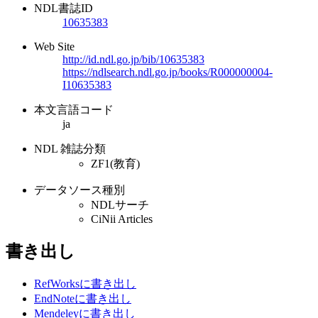
NDL書誌ID
10635383
Web Site
http://id.ndl.go.jp/bib/10635383
https://ndlsearch.ndl.go.jp/books/R000000004-
I10635383
本文言語コード
ja
NDL 雑誌分類
ZF1(教育)
データソース種別
NDLサーチ
CiNii Articles
書き出し
RefWorksに書き出し
EndNoteに書き出し
Mendeleyに書き出し