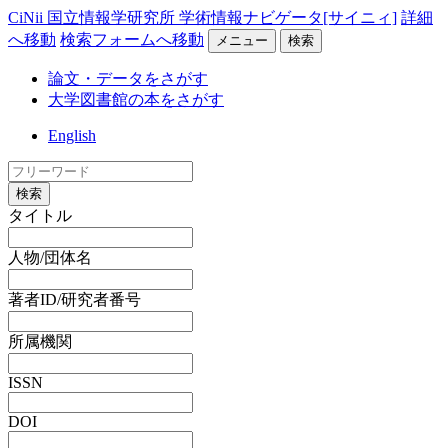
CiNii 国立情報学研究所 学術情報ナビゲータ[サイニィ]
詳細
へ移動
検索フォームへ移動
メニュー
検索
論文・データをさがす
大学図書館の本をさがす
English
検索
タイトル
人物/団体名
著者ID/研究者番号
所属機関
ISSN
DOI