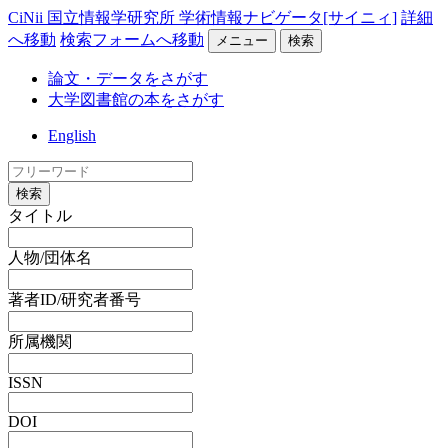
CiNii 国立情報学研究所 学術情報ナビゲータ[サイニィ]
詳細
へ移動
検索フォームへ移動
メニュー
検索
論文・データをさがす
大学図書館の本をさがす
English
検索
タイトル
人物/団体名
著者ID/研究者番号
所属機関
ISSN
DOI