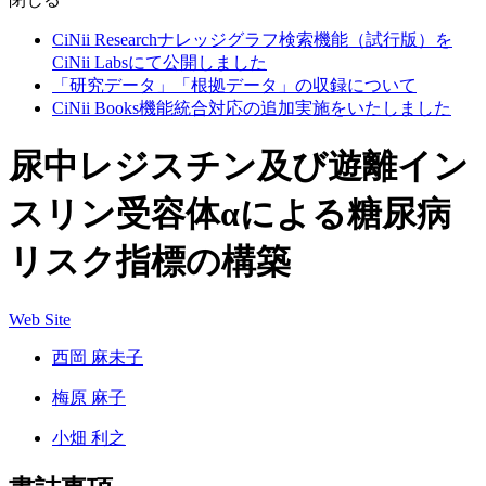
CiNii Researchナレッジグラフ検索機能（試行版）を
CiNii Labsにて公開しました
「研究データ」「根拠データ」の収録について
CiNii Books機能統合対応の追加実施をいたしました
尿中レジスチン及び遊離イン
スリン受容体αによる糖尿病
リスク指標の構築
Web Site
西岡 麻未子
梅原 麻子
小畑 利之