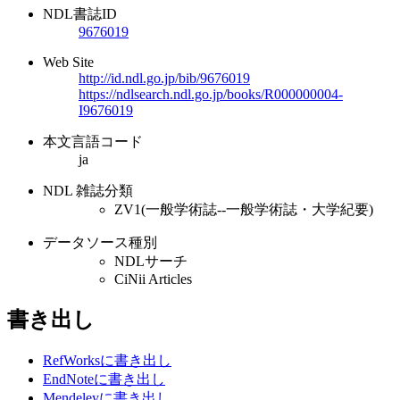
NDL書誌ID
9676019
Web Site
http://id.ndl.go.jp/bib/9676019
https://ndlsearch.ndl.go.jp/books/R000000004-
I9676019
本文言語コード
ja
NDL 雑誌分類
ZV1(一般学術誌--一般学術誌・大学紀要)
データソース種別
NDLサーチ
CiNii Articles
書き出し
RefWorksに書き出し
EndNoteに書き出し
Mendeleyに書き出し