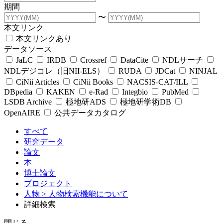
期間
〜
本文リンク
本文リンクあり
データソース
JaLC
IRDB
Crossref
DataCite
NDLサーチ
NDLデジコレ（旧NII-ELS）
RUDA
JDCat
NINJAL
CiNii Articles
CiNii Books
NACSIS-CAT/ILL
DBpedia
KAKEN
e-Rad
Integbio
PubMed
LSDB Archive
極地研ADS
極地研学術DB
OpenAIRE
公共データカタログ
すべて
研究データ
論文
本
博士論文
プロジェクト
人物
> 人物検索機能について
詳細検索
閉じる