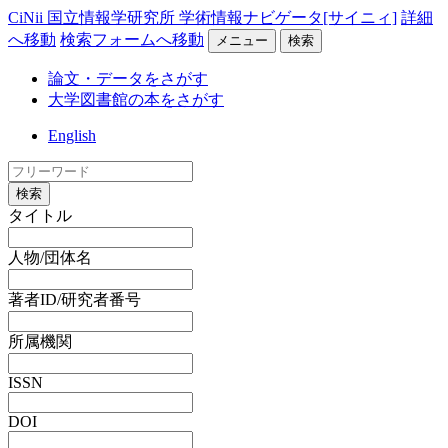
CiNii 国立情報学研究所 学術情報ナビゲータ[サイニィ]
詳細
へ移動
検索フォームへ移動
メニュー
検索
論文・データをさがす
大学図書館の本をさがす
English
検索
タイトル
人物/団体名
著者ID/研究者番号
所属機関
ISSN
DOI