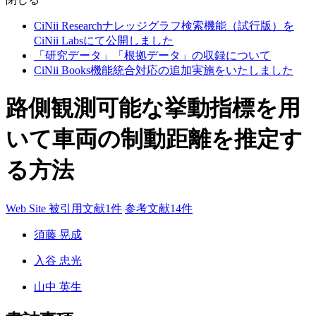
CiNii Researchナレッジグラフ検索機能（試行版）を
CiNii Labsにて公開しました
「研究データ」「根拠データ」の収録について
CiNii Books機能統合対応の追加実施をいたしました
路側観測可能な挙動指標を用
いて車両の制動距離を推定す
る方法
Web Site
被引用文献1件
参考文献14件
須藤 晃成
入谷 忠光
山中 英生