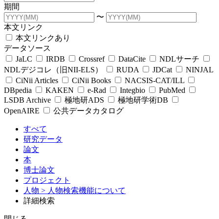
期間
〜
本文リンク
本文リンクあり
データソース
JaLC
IRDB
Crossref
DataCite
NDLサーチ
NDLデジコレ（旧NII-ELS）
RUDA
JDCat
NINJAL
CiNii Articles
CiNii Books
NACSIS-CAT/ILL
DBpedia
KAKEN
e-Rad
Integbio
PubMed
LSDB Archive
極地研ADS
極地研学術DB
OpenAIRE
公共データカタログ
すべて
研究データ
論文
本
博士論文
プロジェクト
人物
> 人物検索機能について
詳細検索
閉じる