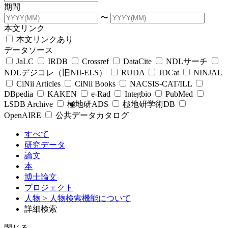
期間
〜
本文リンク
本文リンクあり
データソース
JaLC
IRDB
Crossref
DataCite
NDLサーチ
NDLデジコレ（旧NII-ELS）
RUDA
JDCat
NINJAL
CiNii Articles
CiNii Books
NACSIS-CAT/ILL
DBpedia
KAKEN
e-Rad
Integbio
PubMed
LSDB Archive
極地研ADS
極地研学術DB
OpenAIRE
公共データカタログ
すべて
研究データ
論文
本
博士論文
プロジェクト
人物
> 人物検索機能について
詳細検索
閉じる