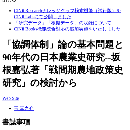
CiNii Researchナレッジグラフ検索機能（試行版）を
CiNii Labsにて公開しました
「研究データ」「根拠データ」の収録について
CiNii Books機能統合対応の追加実施をいたしました
「協調体制」論の基本問題と
90年代の日本農業史研究--坂
根嘉弘著「戦間期農地政策史
研究」の検討から
Web Site
玉 真之介
書誌事項