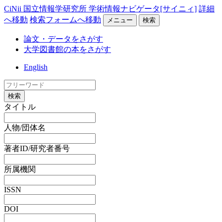
CiNii 国立情報学研究所 学術情報ナビゲータ[サイニィ]
詳細
へ移動
検索フォームへ移動
メニュー
検索
論文・データをさがす
大学図書館の本をさがす
English
検索
タイトル
人物/団体名
著者ID/研究者番号
所属機関
ISSN
DOI