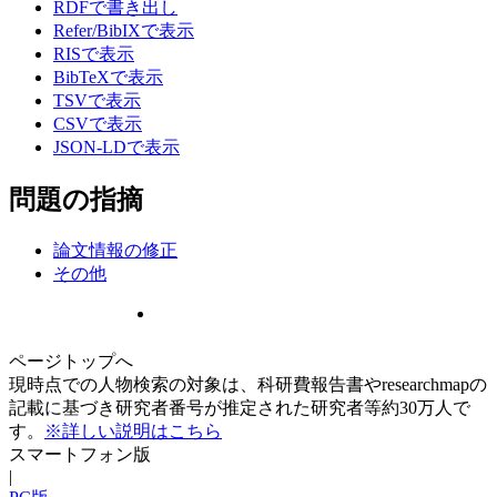
RDFで書き出し
Refer/BibIXで表示
RISで表示
BibTeXで表示
TSVで表示
CSVで表示
JSON-LDで表示
問題の指摘
論文情報の修正
その他
ページトップへ
現時点での人物検索の対象は、科研費報告書やresearchmapの
記載に基づき研究者番号が推定された研究者等約30万人で
す。
※詳しい説明はこちら
スマートフォン版
|