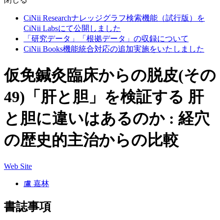
CiNii Researchナレッジグラフ検索機能（試行版）を
CiNii Labsにて公開しました
「研究データ」「根拠データ」の収録について
CiNii Books機能統合対応の追加実施をいたしました
仮免鍼灸臨床からの脱皮(その
49)「肝と胆」を検証する 肝
と胆に違いはあるのか : 経穴
の歴史的主治からの比較
Web Site
盧 嘉林
書誌事項