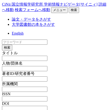
CiNii 国立情報学研究所 学術情報ナビゲータ[サイニィ]
詳細
へ移動
検索フォームへ移動
メニュー
検索
論文・データをさがす
大学図書館の本をさがす
English
検索
タイトル
人物/団体名
著者ID/研究者番号
所属機関
ISSN
DOI