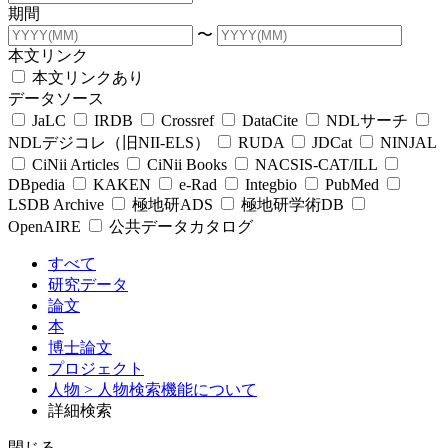
期間
〜
本文リンク
本文リンクあり
データソース
JaLC
IRDB
Crossref
DataCite
NDLサーチ
NDLデジコレ（旧NII-ELS）
RUDA
JDCat
NINJAL
CiNii Articles
CiNii Books
NACSIS-CAT/ILL
DBpedia
KAKEN
e-Rad
Integbio
PubMed
LSDB Archive
極地研ADS
極地研学術DB
OpenAIRE
公共データカタログ
すべて
研究データ
論文
本
博士論文
プロジェクト
人物
> 人物検索機能について
詳細検索
閉じる