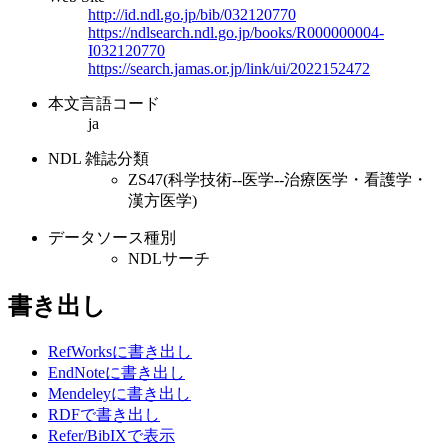
http://id.ndl.go.jp/bib/032120770
https://ndlsearch.ndl.go.jp/books/R000000004-
I032120770
https://search.jamas.or.jp/link/ui/2022152472
本文言語コード
ja
NDL 雑誌分類
ZS47(科学技術--医学--治療医学・看護学・
漢方医学)
データソース種別
NDLサーチ
書き出し
RefWorksに書き出し
EndNoteに書き出し
Mendeleyに書き出し
RDFで書き出し
Refer/BibIXで表示