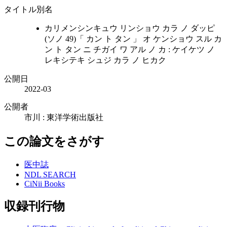
タイトル別名
カリメンシンキュウ リンショウ カラ ノ ダッピ
(ソノ 49)「 カン ト タン 」 オ ケンショウ スル カ
ン ト タン ニ チガイ ワ アル ノ カ : ケイケツ ノ
レキシテキ シュジ カラ ノ ヒカク
公開日
2022-03
公開者
市川 : 東洋学術出版社
この論文をさがす
医中誌
NDL SEARCH
CiNii Books
収録刊行物