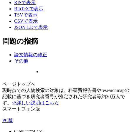
RISで表示
BibTeXで表示
TSVで表示
CSVで表示
JSON-LDで表示
問題の指摘
論文情報の修正
その他
ページトップへ
現時点での人物検索の対象は、科研費報告書やresearchmapの
記載に基づき研究者番号が推定された研究者等約30万人で
す。
※詳しい説明はこちら
スマートフォン版
|
PC版
CiNiiについて