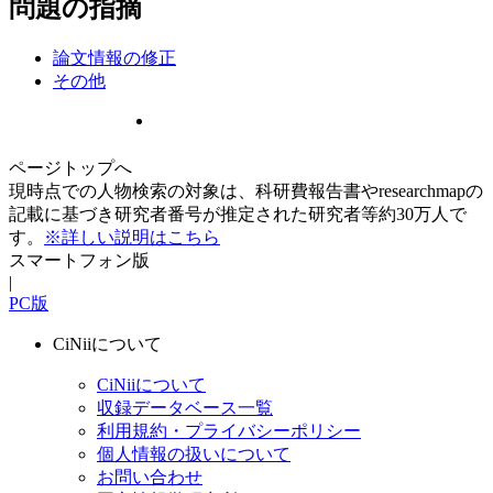
問題の指摘
論文情報の修正
その他
ページトップへ
現時点での人物検索の対象は、科研費報告書やresearchmapの
記載に基づき研究者番号が推定された研究者等約30万人で
す。
※詳しい説明はこちら
スマートフォン版
|
PC版
CiNiiについて
CiNiiについて
収録データベース一覧
利用規約・プライバシーポリシー
個人情報の扱いについて
お問い合わせ