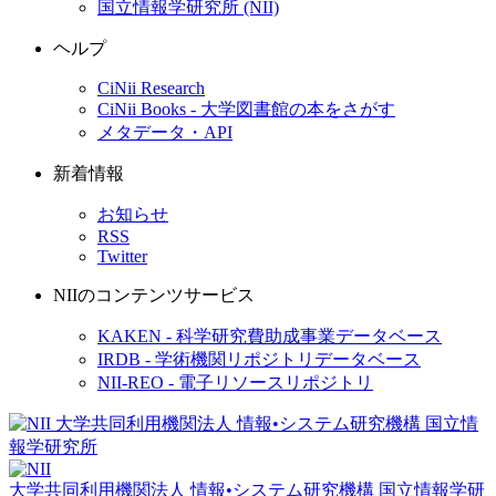
国立情報学研究所 (NII)
ヘルプ
CiNii Research
CiNii Books - 大学図書館の本をさがす
メタデータ・API
新着情報
お知らせ
RSS
Twitter
NIIのコンテンツサービス
KAKEN - 科学研究費助成事業データベース
IRDB - 学術機関リポジトリデータベース
NII-REO - 電子リソースリポジトリ
大学共同利用機関法人 情報•システム研究機構
国立情報学研