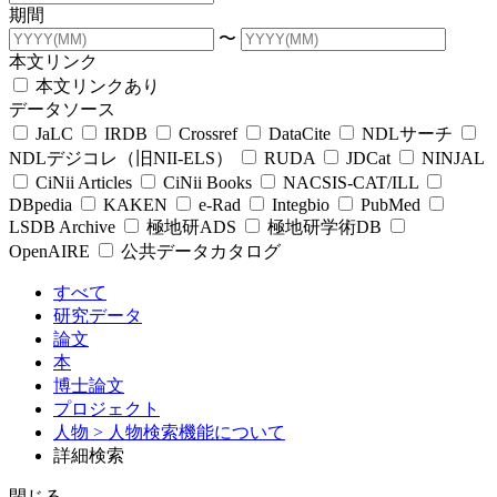
期間
〜
本文リンク
本文リンクあり
データソース
JaLC
IRDB
Crossref
DataCite
NDLサーチ
NDLデジコレ（旧NII-ELS）
RUDA
JDCat
NINJAL
CiNii Articles
CiNii Books
NACSIS-CAT/ILL
DBpedia
KAKEN
e-Rad
Integbio
PubMed
LSDB Archive
極地研ADS
極地研学術DB
OpenAIRE
公共データカタログ
すべて
研究データ
論文
本
博士論文
プロジェクト
人物
> 人物検索機能について
詳細検索
閉じる