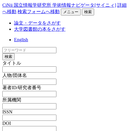
CiNii 国立情報学研究所 学術情報ナビゲータ[サイニィ]
詳細
へ移動
検索フォームへ移動
メニュー
検索
論文・データをさがす
大学図書館の本をさがす
English
検索
タイトル
人物/団体名
著者ID/研究者番号
所属機関
ISSN
DOI