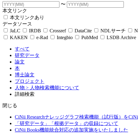
〜
本文リンク
本文リンクあり
データソース
JaLC
IRDB
Crossref
DataCite
NDLサーチ
N
KAKEN
e-Rad
Integbio
PubMed
LSDB Archive
すべて
研究データ
論文
本
博士論文
プロジェクト
人物
> 人物検索機能について
詳細検索
閉じる
CiNii Researchナレッジグラフ検索機能（試行版）をCiN
「研究データ」「根拠データ」の収録について
CiNii Books機能統合対応の追加実施をいたしました