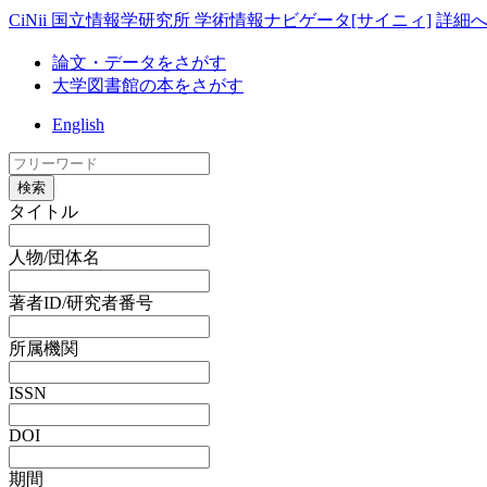
CiNii 国立情報学研究所 学術情報ナビゲータ[サイニィ]
詳細
論文・データをさがす
大学図書館の本をさがす
English
検索
タイトル
人物/団体名
著者ID/研究者番号
所属機関
ISSN
DOI
期間