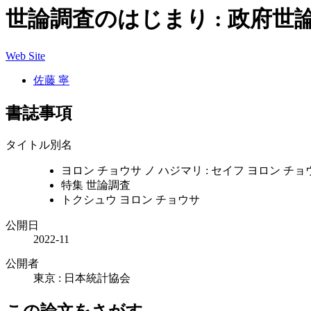
世論調査のはじまり : 政府
Web Site
佐藤 寧
書誌事項
タイトル別名
ヨロン チョウサ ノ ハジマリ : セイフ ヨロン チョ
特集 世論調査
トクシュウ ヨロン チョウサ
公開日
2022-11
公開者
東京 : 日本統計協会
この論文をさがす