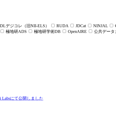
DLデジコレ（旧NII-ELS）
RUDA
JDCat
NINJAL
C
極地研ADS
極地研学術DB
OpenAIRE
公共データ
ii Labsにて公開しました