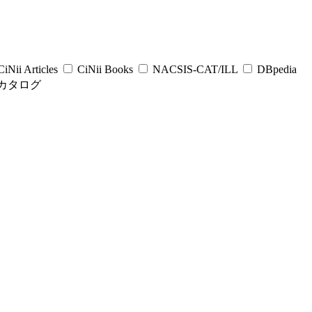
iNii Articles
CiNii Books
NACSIS-CAT/ILL
DBpedia
カタログ