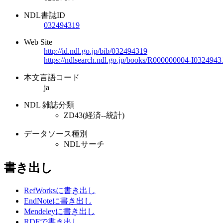
NDL書誌ID
032494319
Web Site
http://id.ndl.go.jp/bib/032494319
https://ndlsearch.ndl.go.jp/books/R000000004-I0324943
本文言語コード
ja
NDL 雑誌分類
ZD43(経済--統計)
データソース種別
NDLサーチ
書き出し
RefWorksに書き出し
EndNoteに書き出し
Mendeleyに書き出し
RDFで書き出し