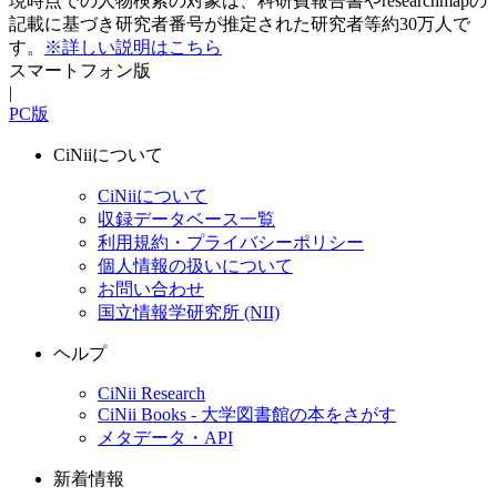
現時点での人物検索の対象は、科研費報告書やresearchmapの
記載に基づき研究者番号が推定された研究者等約30万人で
す。
※詳しい説明はこちら
スマートフォン版
|
PC版
CiNiiについて
CiNiiについて
収録データベース一覧
利用規約・プライバシーポリシー
個人情報の扱いについて
お問い合わせ
国立情報学研究所 (NII)
ヘルプ
CiNii Research
CiNii Books - 大学図書館の本をさがす
メタデータ・API
新着情報