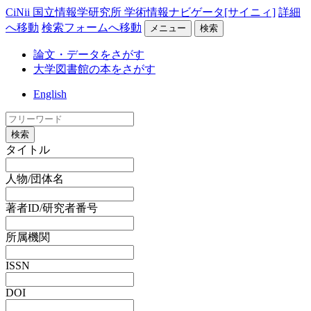
CiNii 国立情報学研究所 学術情報ナビゲータ[サイニィ]
詳細
へ移動
検索フォームへ移動
メニュー
検索
論文・データをさがす
大学図書館の本をさがす
English
検索
タイトル
人物/団体名
著者ID/研究者番号
所属機関
ISSN
DOI