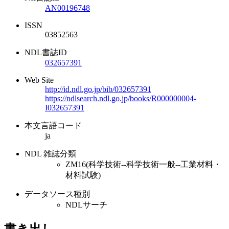
AN00196748
ISSN
03852563
NDL書誌ID
032657391
Web Site
http://id.ndl.go.jp/bib/032657391
https://ndlsearch.ndl.go.jp/books/R000000004-
I032657391
本文言語コード
ja
NDL 雑誌分類
ZM16(科学技術--科学技術一般--工業材料・
材料試験)
データソース種別
NDLサーチ
書き出し