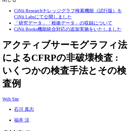
CiNii Researchナレッジグラフ検索機能（試行版）を
CiNii Labsにて公開しました
「研究データ」「根拠データ」の収録について
CiNii Books機能統合対応の追加実施をいたしました
アクティブサーモグラフィ法
によるCFRPの非破壊検査 :
いくつかの検査手法とその検
査例
Web Site
石川 真志
福井 涼