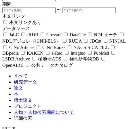
期間
〜
本文リンク
本文リンクあり
データソース
JaLC
IRDB
Crossref
DataCite
NDLサーチ
NDLデジコレ（旧NII-ELS）
RUDA
JDCat
NINJAL
CiNii Articles
CiNii Books
NACSIS-CAT/ILL
DBpedia
KAKEN
e-Rad
Integbio
PubMed
LSDB Archive
極地研ADS
極地研学術DB
OpenAIRE
公共データカタログ
すべて
研究データ
論文
本
博士論文
プロジェクト
人物
> 人物検索機能について
詳細検索
閉じる