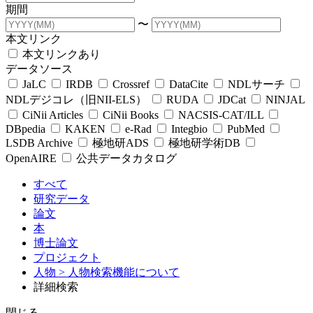
期間
〜
本文リンク
本文リンクあり
データソース
JaLC
IRDB
Crossref
DataCite
NDLサーチ
NDLデジコレ（旧NII-ELS）
RUDA
JDCat
NINJAL
CiNii Articles
CiNii Books
NACSIS-CAT/ILL
DBpedia
KAKEN
e-Rad
Integbio
PubMed
LSDB Archive
極地研ADS
極地研学術DB
OpenAIRE
公共データカタログ
すべて
研究データ
論文
本
博士論文
プロジェクト
人物
> 人物検索機能について
詳細検索
閉じる