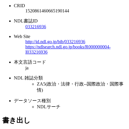
CRID
1520861460665190144
NDL書誌ID
033216936
Web Site
http://id.ndl.go.jp/bib/033216936
https://ndlsearch.ndl.go.jp/books/R000000004-
I033216936
本文言語コード
ja
NDL 雑誌分類
ZA5(政治・法律・行政--国際政治・国際事
情)
データソース種別
NDLサーチ
書き出し