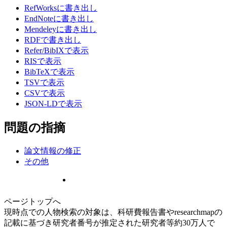
RefWorksに書き出し
EndNoteに書き出し
Mendeleyに書き出し
RDFで書き出し
Refer/BibIXで表示
RISで表示
BibTeXで表示
TSVで表示
CSVで表示
JSON-LDで表示
問題の指摘
論文情報の修正
その他
ページトップへ
現時点での人物検索の対象は、科研費報告書やresearchmapの
記載に基づき研究者番号が推定された研究者等約30万人で