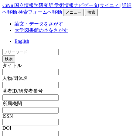
CiNii 国立情報学研究所 学術情報ナビゲータ[サイニィ]
詳細
へ移動
検索フォームへ移動
メニュー
検索
論文・データをさがす
大学図書館の本をさがす
English
検索
タイトル
人物/団体名
著者ID/研究者番号
所属機関
ISSN
DOI