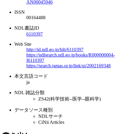
AN00045946
ISSN
00164488
NDL書誌ID
6110397
Web Site
http://id.ndl.go.jp/bib/6110397
https://ndlsearch.ndl.go.jp/books/R000000004-
I6110397
https://search.jamas.or.jp/link/ui/2002169348
本文言語コード
ja
NDL 雑誌分類
ZS42(科学技術--医学--眼科学)
データソース種別
NDLサーチ
CiNii Articles