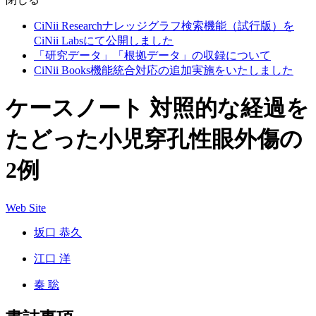
CiNii Researchナレッジグラフ検索機能（試行版）を
CiNii Labsにて公開しました
「研究データ」「根拠データ」の収録について
CiNii Books機能統合対応の追加実施をいたしました
ケースノート 対照的な経過を
たどった小児穿孔性眼外傷の
2例
Web Site
坂口 恭久
江口 洋
秦 聡