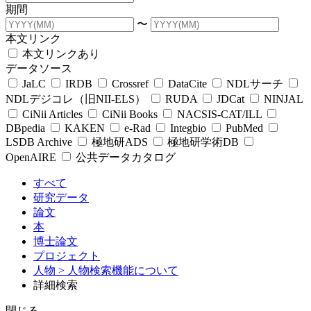
期間
〜
本文リンク
本文リンクあり
データソース
JaLC
IRDB
Crossref
DataCite
NDLサーチ
NDLデジコレ（旧NII-ELS）
RUDA
JDCat
NINJAL
CiNii Articles
CiNii Books
NACSIS-CAT/ILL
DBpedia
KAKEN
e-Rad
Integbio
PubMed
LSDB Archive
極地研ADS
極地研学術DB
OpenAIRE
公共データカタログ
すべて
研究データ
論文
本
博士論文
プロジェクト
人物
> 人物検索機能について
詳細検索
閉じる