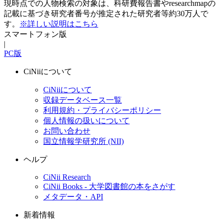
現時点での人物検索の対象は、科研費報告書やresearchmapの
記載に基づき研究者番号が推定された研究者等約30万人で
す。
※詳しい説明はこちら
スマートフォン版
|
PC版
CiNiiについて
CiNiiについて
収録データベース一覧
利用規約・プライバシーポリシー
個人情報の扱いについて
お問い合わせ
国立情報学研究所 (NII)
ヘルプ
CiNii Research
CiNii Books - 大学図書館の本をさがす
メタデータ・API
新着情報