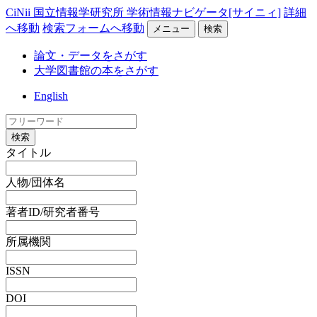
CiNii 国立情報学研究所 学術情報ナビゲータ[サイニィ]
詳細
へ移動
検索フォームへ移動
メニュー
検索
論文・データをさがす
大学図書館の本をさがす
English
検索
タイトル
人物/団体名
著者ID/研究者番号
所属機関
ISSN
DOI