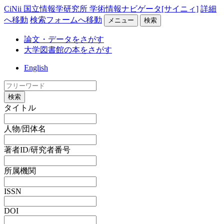
CiNii 国立情報学研究所 学術情報ナビゲータ[サイニィ]
詳細
へ移動
検索フォームへ移動
メニュー
検索
論文・データをさがす
大学図書館の本をさがす
English
検索
タイトル
人物/団体名
著者ID/研究者番号
所属機関
ISSN
DOI