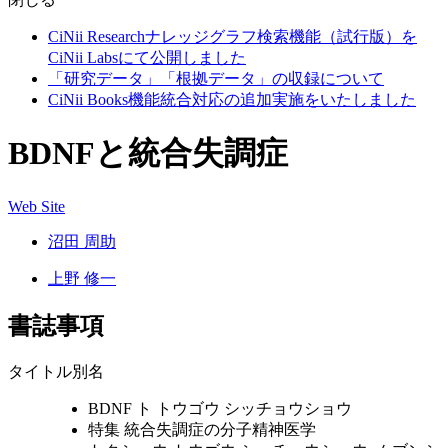
CiNii Researchナレッジグラフ検索機能（試行版）を
CiNii Labsにて公開しました
「研究データ」「根拠データ」の収録について
CiNii Books機能統合対応の追加実施をいたしました
BDNFと統合失調症
Web Site
沼田 周助
上野 修一
書誌事項
タイトル別名
BDNF ト トウゴウ シッチョウショウ
特集 統合失調症の分子精神医学