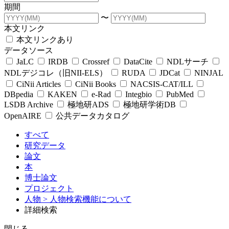
期間
〜
本文リンク
本文リンクあり
データソース
JaLC
IRDB
Crossref
DataCite
NDLサーチ
NDLデジコレ（旧NII-ELS）
RUDA
JDCat
NINJAL
CiNii Articles
CiNii Books
NACSIS-CAT/ILL
DBpedia
KAKEN
e-Rad
Integbio
PubMed
LSDB Archive
極地研ADS
極地研学術DB
OpenAIRE
公共データカタログ
すべて
研究データ
論文
本
博士論文
プロジェクト
人物
> 人物検索機能について
詳細検索
閉じる