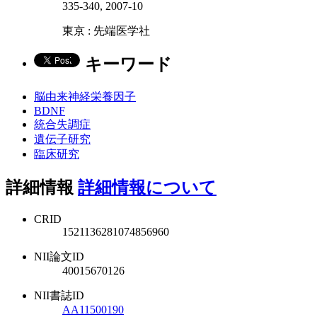
335-340, 2007-10
東京 : 先端医学社
キーワード
脳由来神経栄養因子
BDNF
統合失調症
遺伝子研究
臨床研究
詳細情報
詳細情報について
CRID
1521136281074856960
NII論文ID
40015670126
NII書誌ID
AA11500190