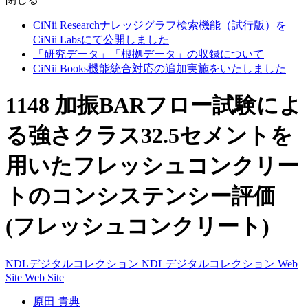
CiNii Researchナレッジグラフ検索機能（試行版）を
CiNii Labsにて公開しました
「研究データ」「根拠データ」の収録について
CiNii Books機能統合対応の追加実施をいたしました
1148 加振BARフロー試験によ
る強さクラス32.5セメントを
用いたフレッシュコンクリー
トのコンシステンシー評価
(フレッシュコンクリート)
NDLデジタルコレクション
NDLデジタルコレクション
Web
Site
Web Site
原田 貴典