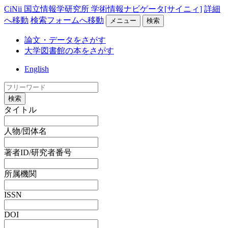
CiNii 国立情報学研究所 学術情報ナビゲータ[サイニィ]
詳細
へ移動
検索フォームへ移動
メニュー
検索
論文・データをさがす
大学図書館の本をさがす
English
検索
タイトル
人物/団体名
著者ID/研究者番号
所属機関
ISSN
DOI