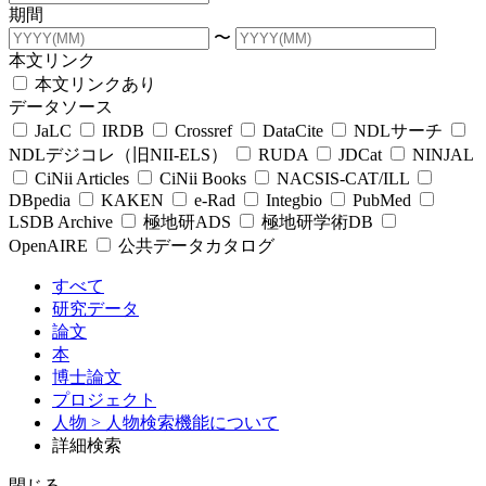
期間
〜
本文リンク
本文リンクあり
データソース
JaLC
IRDB
Crossref
DataCite
NDLサーチ
NDLデジコレ（旧NII-ELS）
RUDA
JDCat
NINJAL
CiNii Articles
CiNii Books
NACSIS-CAT/ILL
DBpedia
KAKEN
e-Rad
Integbio
PubMed
LSDB Archive
極地研ADS
極地研学術DB
OpenAIRE
公共データカタログ
すべて
研究データ
論文
本
博士論文
プロジェクト
人物
> 人物検索機能について
詳細検索
閉じる