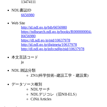
13474111
NDL書誌ID
6656980
Web Site
http://id.ndl.go.jp/bib/6656980
https://ndlsearch.ndl.go.jp/books/R000000004-
I6656980
https://dl.ndl.go.jp/pid/10637978
http://id.ndl.go.jp/digimeta/10637978
http://dl.ndl.go.jp/info:ndljp/pid/10637978
本文言語コード
ja
NDL 雑誌分類
ZN1(科学技術--建設工学・建設業)
データソース種別
NDLサーチ
NDLデジコレ（旧NII-ELS）
CiNii Articles