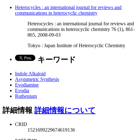
Heterocycles : an international journal for reviews and
communications in heterocyclic chemistry
Heterocycles : an international journal for reviews and
communications in heterocyclic chemistry 76 (1), 861-
865, 2008-09-03
Tokyo : Japan Institute of Heterocyclic Chemistry
キーワード
Indole Alkaloid
Asymmetric Synthesis
Evodiamine
Evodia
Ruthenium
詳細情報
詳細情報について
CRID
1521699229674619136