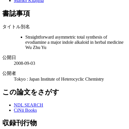
Mariko Kitajima
書誌事項
タイトル別名
Straightforward asymmetric total synthesis of
evodiamine a major indole alkaloid in herbal medicine
Wu Zhu Yu
公開日
2008-09-03
公開者
Tokyo : Japan Institute of Heterocyclic Chemistry
この論文をさがす
NDL SEARCH
CiNii Books
収録刊行物