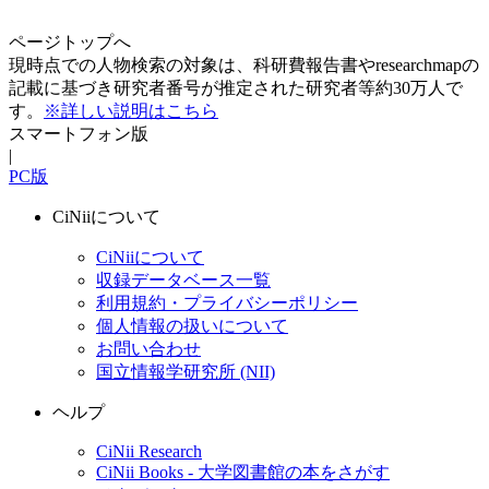
ページトップへ
現時点での人物検索の対象は、科研費報告書やresearchmapの
記載に基づき研究者番号が推定された研究者等約30万人で
す。
※詳しい説明はこちら
スマートフォン版
|
PC版
CiNiiについて
CiNiiについて
収録データベース一覧
利用規約・プライバシーポリシー
個人情報の扱いについて
お問い合わせ
国立情報学研究所 (NII)
ヘルプ
CiNii Research
CiNii Books - 大学図書館の本をさがす