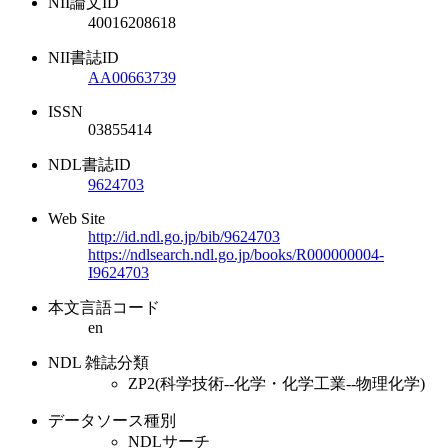
NII論文ID
40016208618
NII書誌ID
AA00663739
ISSN
03855414
NDL書誌ID
9624703
Web Site
http://id.ndl.go.jp/bib/9624703
https://ndlsearch.ndl.go.jp/books/R000000004-
I9624703
本文言語コード
en
NDL 雑誌分類
ZP2(科学技術--化学・化学工業--物理化学)
データソース種別
NDLサーチ