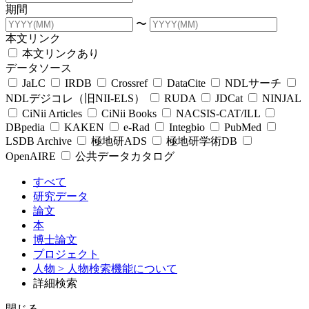
期間
〜
本文リンク
本文リンクあり
データソース
JaLC
IRDB
Crossref
DataCite
NDLサーチ
NDLデジコレ（旧NII-ELS）
RUDA
JDCat
NINJAL
CiNii Articles
CiNii Books
NACSIS-CAT/ILL
DBpedia
KAKEN
e-Rad
Integbio
PubMed
LSDB Archive
極地研ADS
極地研学術DB
OpenAIRE
公共データカタログ
すべて
研究データ
論文
本
博士論文
プロジェクト
人物
> 人物検索機能について
詳細検索
閉じる