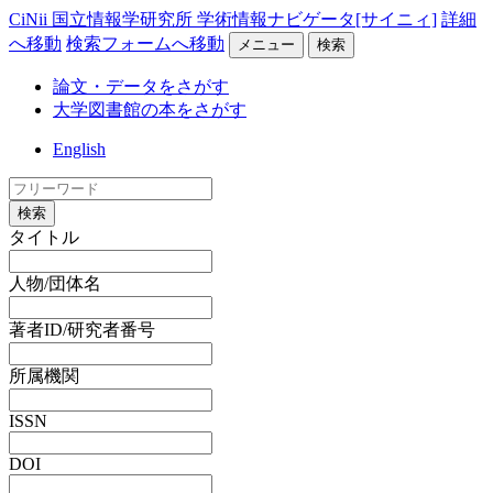
CiNii 国立情報学研究所 学術情報ナビゲータ[サイニィ]
詳細
へ移動
検索フォームへ移動
メニュー
検索
論文・データをさがす
大学図書館の本をさがす
English
検索
タイトル
人物/団体名
著者ID/研究者番号
所属機関
ISSN
DOI