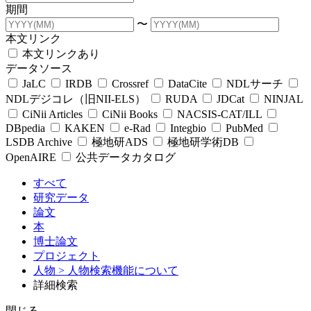
期間
〜
本文リンク
本文リンクあり
データソース
JaLC
IRDB
Crossref
DataCite
NDLサーチ
NDLデジコレ（旧NII-ELS）
RUDA
JDCat
NINJAL
CiNii Articles
CiNii Books
NACSIS-CAT/ILL
DBpedia
KAKEN
e-Rad
Integbio
PubMed
LSDB Archive
極地研ADS
極地研学術DB
OpenAIRE
公共データカタログ
すべて
研究データ
論文
本
博士論文
プロジェクト
人物
> 人物検索機能について
詳細検索
閉じる