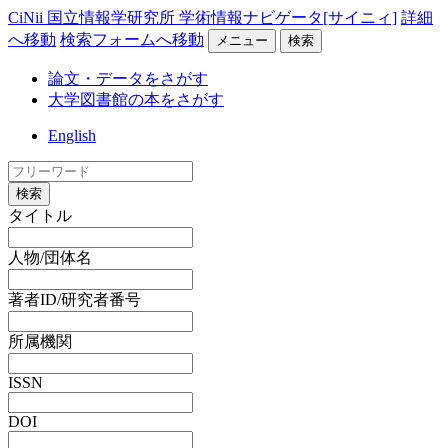
CiNii 国立情報学研究所 学術情報ナビゲータ[サイニィ]
詳細
へ移動
検索フォームへ移動
メニュー
検索
論文・データをさがす
大学図書館の本をさがす
English
検索
タイトル
人物/団体名
著者ID/研究者番号
所属機関
ISSN
DOI