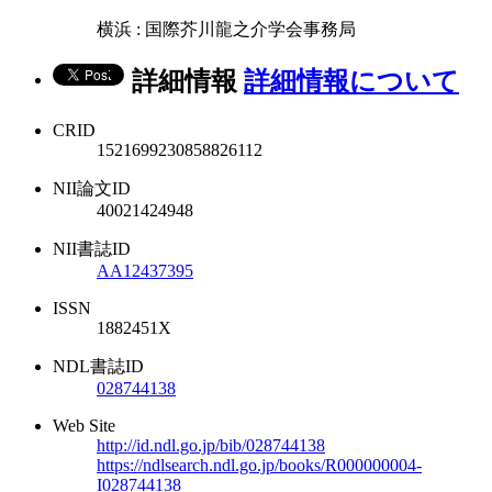
横浜 : 国際芥川龍之介学会事務局
詳細情報
詳細情報について
CRID
1521699230858826112
NII論文ID
40021424948
NII書誌ID
AA12437395
ISSN
1882451X
NDL書誌ID
028744138
Web Site
http://id.ndl.go.jp/bib/028744138
https://ndlsearch.ndl.go.jp/books/R000000004-
I028744138