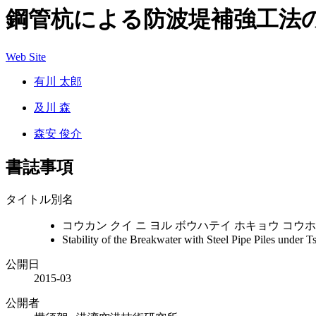
鋼管杭による防波堤補強工法
Web Site
有川 太郎
及川 森
森安 俊介
書誌事項
タイトル別名
コウカン クイ ニ ヨル ボウハテイ ホキョウ コウ
Stability of the Breakwater with Steel Pipe Piles under
公開日
2015-03
公開者