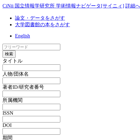
CiNii 国立情報学研究所 学術情報ナビゲータ[サイニィ]
詳細
論文・データをさがす
大学図書館の本をさがす
English
検索
タイトル
人物/団体名
著者ID/研究者番号
所属機関
ISSN
DOI
期間