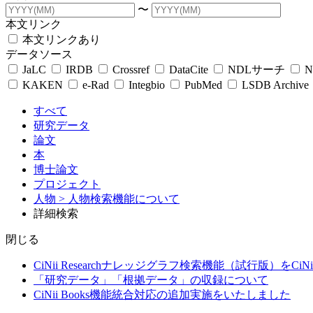
〜
本文リンク
本文リンクあり
データソース
JaLC
IRDB
Crossref
DataCite
NDLサーチ
N
KAKEN
e-Rad
Integbio
PubMed
LSDB Archive
すべて
研究データ
論文
本
博士論文
プロジェクト
人物
> 人物検索機能について
詳細検索
閉じる
CiNii Researchナレッジグラフ検索機能（試行版）をCiN
「研究データ」「根拠データ」の収録について
CiNii Books機能統合対応の追加実施をいたしました