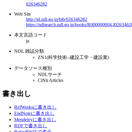
026346282
Web Site
http://id.ndl.go.jp/bib/026346282
https://ndlsearch.ndl.go.jp/books/R000000004-I0263462
本文言語コード
ja
NDL 雑誌分類
ZN1(科学技術--建設工学・建設業)
データソース種別
NDLサーチ
CiNii Articles
書き出し
RefWorksに書き出し
EndNoteに書き出し
Mendeleyに書き出し
RDFで書き出し
Refer/BibIXで表示