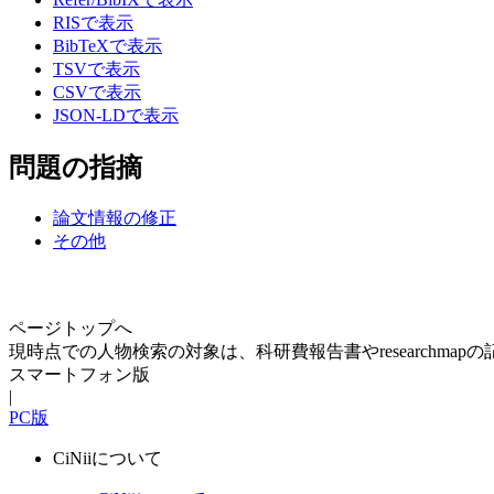
RISで表示
BibTeXで表示
TSVで表示
CSVで表示
JSON-LDで表示
問題の指摘
論文情報の修正
その他
ページトップへ
現時点での人物検索の対象は、科研費報告書やresearchma
スマートフォン版
|
PC版
CiNiiについて