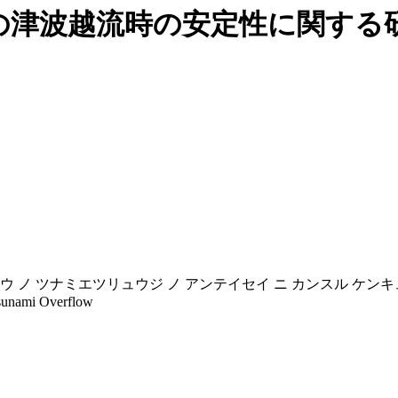
の津波越流時の安定性に関する
ホウ ノ ツナミエツリュウジ ノ アンテイセイ ニ カンスル ケン
 Tsunami Overflow