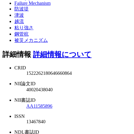
Failure Mechanism
防波堤
津波
越流
粘り強さ
鋼管杭
被災メカニズム
詳細情報
詳細情報について
CRID
1522262180646660864
NII論文ID
40020438040
NII書誌ID
AA11585896
ISSN
13467840
NDL書誌ID