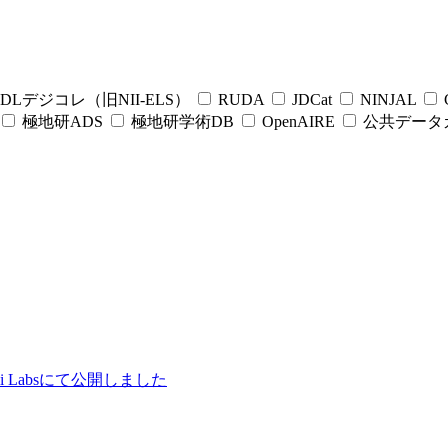
DLデジコレ（旧NII-ELS）
RUDA
JDCat
NINJAL
C
極地研ADS
極地研学術DB
OpenAIRE
公共データ
ii Labsにて公開しました