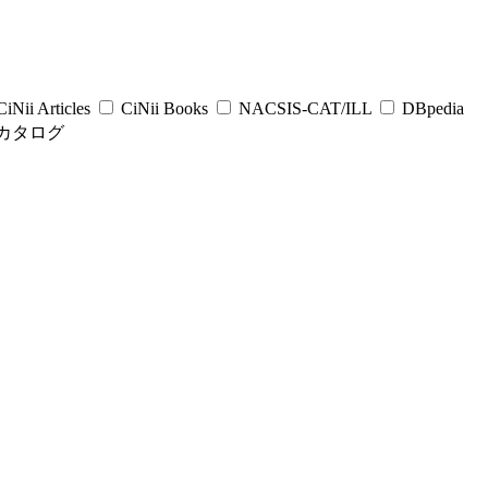
iNii Articles
CiNii Books
NACSIS-CAT/ILL
DBpedia
カタログ