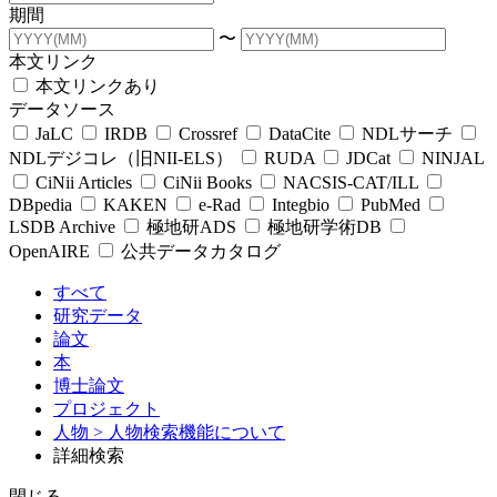
期間
〜
本文リンク
本文リンクあり
データソース
JaLC
IRDB
Crossref
DataCite
NDLサーチ
NDLデジコレ（旧NII-ELS）
RUDA
JDCat
NINJAL
CiNii Articles
CiNii Books
NACSIS-CAT/ILL
DBpedia
KAKEN
e-Rad
Integbio
PubMed
LSDB Archive
極地研ADS
極地研学術DB
OpenAIRE
公共データカタログ
すべて
研究データ
論文
本
博士論文
プロジェクト
人物
> 人物検索機能について
詳細検索
閉じる