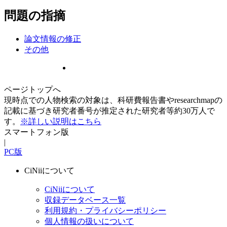
問題の指摘
論文情報の修正
その他
ページトップへ
現時点での人物検索の対象は、科研費報告書やresearchmapの
記載に基づき研究者番号が推定された研究者等約30万人で
す。
※詳しい説明はこちら
スマートフォン版
|
PC版
CiNiiについて
CiNiiについて
収録データベース一覧
利用規約・プライバシーポリシー
個人情報の扱いについて