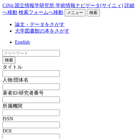
CiNii 国立情報学研究所 学術情報ナビゲータ[サイニィ]
詳細
へ移動
検索フォームへ移動
メニュー
検索
論文・データをさがす
大学図書館の本をさがす
English
検索
タイトル
人物/団体名
著者ID/研究者番号
所属機関
ISSN
DOI