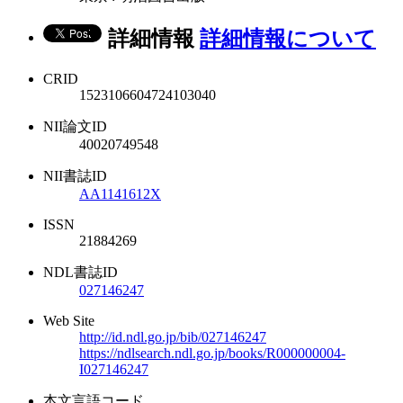
詳細情報
詳細情報について
CRID
1523106604724103040
NII論文ID
40020749548
NII書誌ID
AA1141612X
ISSN
21884269
NDL書誌ID
027146247
Web Site
http://id.ndl.go.jp/bib/027146247
https://ndlsearch.ndl.go.jp/books/R000000004-
I027146247
本文言語コード