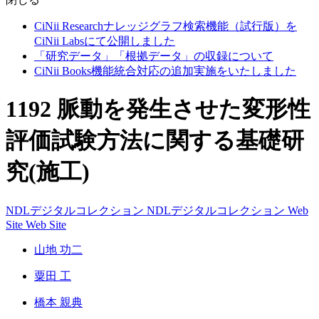
CiNii Researchナレッジグラフ検索機能（試行版）を
CiNii Labsにて公開しました
「研究データ」「根拠データ」の収録について
CiNii Books機能統合対応の追加実施をいたしました
1192 脈動を発生させた変形性
評価試験方法に関する基礎研
究(施工)
NDLデジタルコレクション
NDLデジタルコレクション
Web
Site
Web Site
山地 功二
粟田 工
橋本 親典