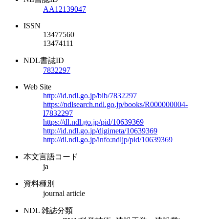
AA12139047
ISSN
13477560
13474111
NDL書誌ID
7832297
Web Site
http://id.ndl.go.jp/bib/7832297
https://ndlsearch.ndl.go.jp/books/R000000004-
I7832297
https://dl.ndl.go.jp/pid/10639369
http://id.ndl.go.jp/digimeta/10639369
http://dl.ndl.go.jp/info:ndljp/pid/10639369
本文言語コード
ja
資料種別
journal article
NDL 雑誌分類