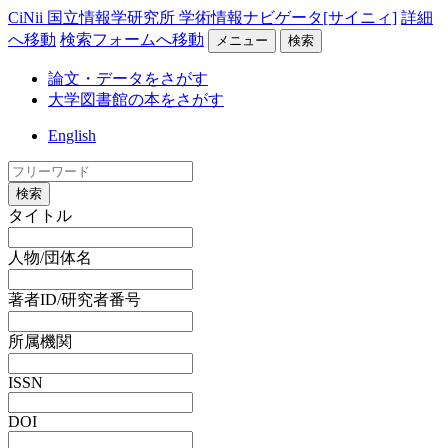
CiNii 国立情報学研究所 学術情報ナビゲータ[サイニィ]
詳細
へ移動
検索フォームへ移動
メニュー
検索
論文・データをさがす
大学図書館の本をさがす
English
検索
タイトル
人物/団体名
著者ID/研究者番号
所属機関
ISSN
DOI