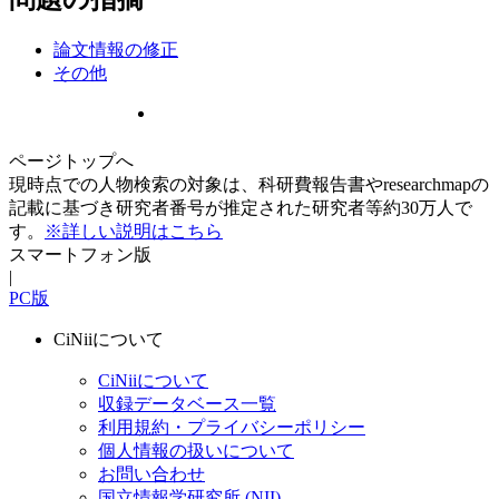
論文情報の修正
その他
ページトップへ
現時点での人物検索の対象は、科研費報告書やresearchmapの
記載に基づき研究者番号が推定された研究者等約30万人で
す。
※詳しい説明はこちら
スマートフォン版
|
PC版
CiNiiについて
CiNiiについて
収録データベース一覧
利用規約・プライバシーポリシー
個人情報の扱いについて
お問い合わせ
国立情報学研究所 (NII)