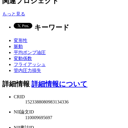
関連プロジェクト
もっと見る
キーワード
変形性
脈動
平均ポンプ油圧
変動係数
フライアッシュ
管内圧力損失
詳細情報
詳細情報について
CRID
1523388080983134336
NII論文ID
110009695697
NII書誌ID