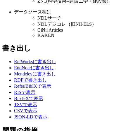
ZN1(科学技術--建設工学・建設業)
データソース種別
NDLサーチ
NDLデジコレ（旧NII-ELS）
CiNii Articles
KAKEN
書き出し
RefWorksに書き出し
EndNoteに書き出し
Mendeleyに書き出し
RDFで書き出し
Refer/BibIXで表示
RISで表示
BibTeXで表示
TSVで表示
CSVで表示
JSON-LDで表示
問題の指摘