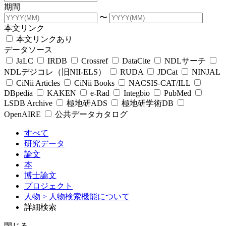
期間
〜
本文リンク
本文リンクあり
データソース
JaLC
IRDB
Crossref
DataCite
NDLサーチ
NDLデジコレ（旧NII-ELS）
RUDA
JDCat
NINJAL
CiNii Articles
CiNii Books
NACSIS-CAT/ILL
DBpedia
KAKEN
e-Rad
Integbio
PubMed
LSDB Archive
極地研ADS
極地研学術DB
OpenAIRE
公共データカタログ
すべて
研究データ
論文
本
博士論文
プロジェクト
人物
> 人物検索機能について
詳細検索
閉じる