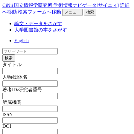
CiNii 国立情報学研究所 学術情報ナビゲータ[サイニィ]
詳細
へ移動
検索フォームへ移動
メニュー
検索
論文・データをさがす
大学図書館の本をさがす
English
検索
タイトル
人物/団体名
著者ID/研究者番号
所属機関
ISSN
DOI