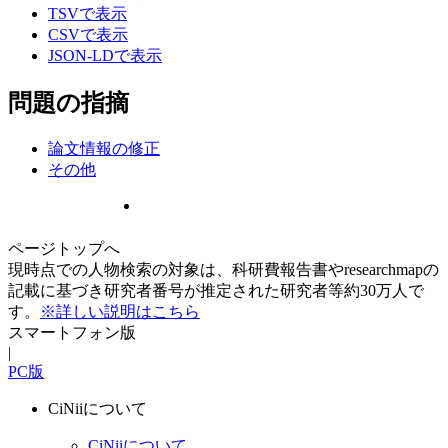
TSVで表示
CSVで表示
JSON-LDで表示
問題の指摘
論文情報の修正
その他
ページトップへ
現時点での人物検索の対象は、科研費報告書やresearchmapの
記載に基づき研究者番号が推定された研究者等約30万人で
す。
※詳しい説明はこちら
スマートフォン版
|
PC版
CiNiiについて
CiNiiについて