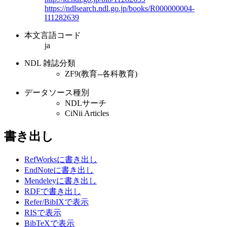
https://ndlsearch.ndl.go.jp/books/R000000004-
I11282639
本文言語コード
ja
NDL 雑誌分類
ZF9(教育--各科教育)
データソース種別
NDLサーチ
CiNii Articles
書き出し
RefWorksに書き出し
EndNoteに書き出し
Mendeleyに書き出し
RDFで書き出し
Refer/BibIXで表示
RISで表示
BibTeXで表示