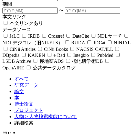
期間
〜
本文リンク
本文リンクあり
データソース
JaLC
IRDB
Crossref
DataCite
NDLサーチ
NDLデジコレ（旧NII-ELS）
RUDA
JDCat
NINJAL
CiNii Articles
CiNii Books
NACSIS-CAT/ILL
DBpedia
KAKEN
e-Rad
Integbio
PubMed
LSDB Archive
極地研ADS
極地研学術DB
OpenAIRE
公共データカタログ
すべて
研究データ
論文
本
博士論文
プロジェクト
人物
> 人物検索機能について
詳細検索
閉じる