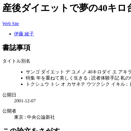
産後ダイエットで夢の40キ
Web Site
伊藤 綾子
書誌事項
タイトル別名
サンゴ ダイエット デ ユメ ノ 40キロダイ エ アキラ
特集 年を重ねて美しく生きる ; 読者体験手記 私
トクシュウ トシ オ カサネテ ウツクシク イキル ;
公開日
2001-12-07
公開者
東京 : 中央公論新社
この論文をさがす