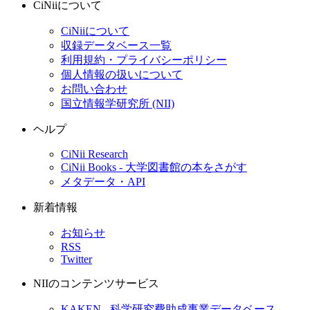
CiNiiについて
CiNiiについて
収録データベース一覧
利用規約・プライバシーポリシー
個人情報の扱いについて
お問い合わせ
国立情報学研究所 (NII)
ヘルプ
CiNii Research
CiNii Books - 大学図書館の本をさがす
メタデータ・API
新着情報
お知らせ
RSS
Twitter
NIIのコンテンツサービス
KAKEN - 科学研究費助成事業データベース