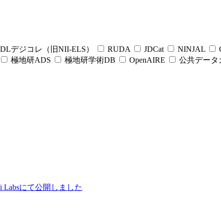
DLデジコレ（旧NII-ELS）
RUDA
JDCat
NINJAL
C
極地研ADS
極地研学術DB
OpenAIRE
公共データ
ii Labsにて公開しました