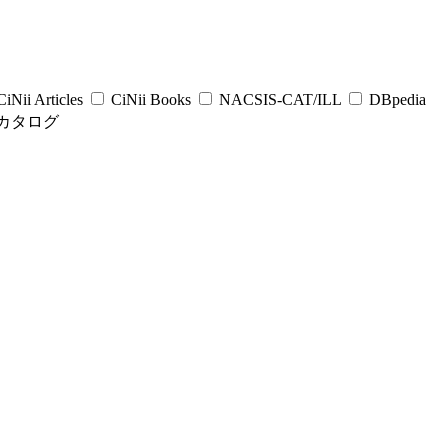
iNii Articles
CiNii Books
NACSIS-CAT/ILL
DBpedia
カタログ