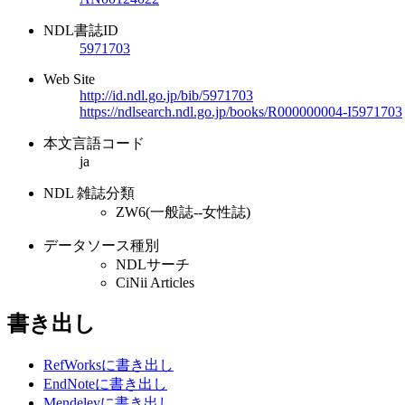
NDL書誌ID
5971703
Web Site
http://id.ndl.go.jp/bib/5971703
https://ndlsearch.ndl.go.jp/books/R000000004-I5971703
本文言語コード
ja
NDL 雑誌分類
ZW6(一般誌--女性誌)
データソース種別
NDLサーチ
CiNii Articles
書き出し
RefWorksに書き出し
EndNoteに書き出し
Mendeleyに書き出し