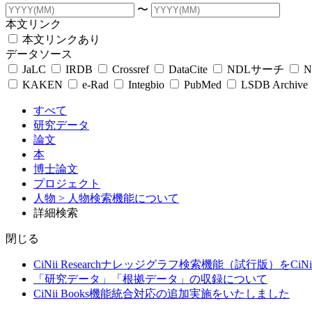
〜
本文リンク
本文リンクあり
データソース
JaLC
IRDB
Crossref
DataCite
NDLサーチ
N
KAKEN
e-Rad
Integbio
PubMed
LSDB Archive
すべて
研究データ
論文
本
博士論文
プロジェクト
人物
> 人物検索機能について
詳細検索
閉じる
CiNii Researchナレッジグラフ検索機能（試行版）をCiN
「研究データ」「根拠データ」の収録について
CiNii Books機能統合対応の追加実施をいたしました