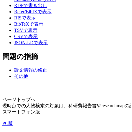
RDFで書き出し
Refer/BibIXで表示
RISで表示
BibTeXで表示
TSVで表示
CSVで表示
JSON-LDで表示
問題の指摘
論文情報の修正
その他
ページトップへ
現時点での人物検索の対象は、科研費報告書やresearchma
スマートフォン版
|
PC版