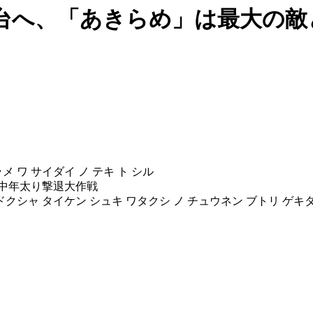
ロ台へ、「あきらめ」は最大の敵
メ ワ サイダイ ノ テキ ト シル
の中年太り撃退大作戦
 ドクシャ タイケン シュキ ワタクシ ノ チュウネン ブトリ ゲ