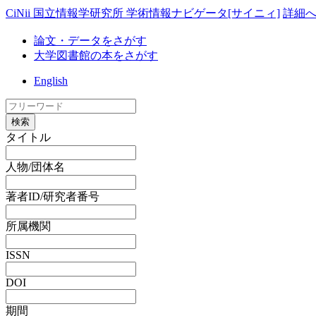
CiNii 国立情報学研究所 学術情報ナビゲータ[サイニィ]
詳細
論文・データをさがす
大学図書館の本をさがす
English
検索
タイトル
人物/団体名
著者ID/研究者番号
所属機関
ISSN
DOI
期間