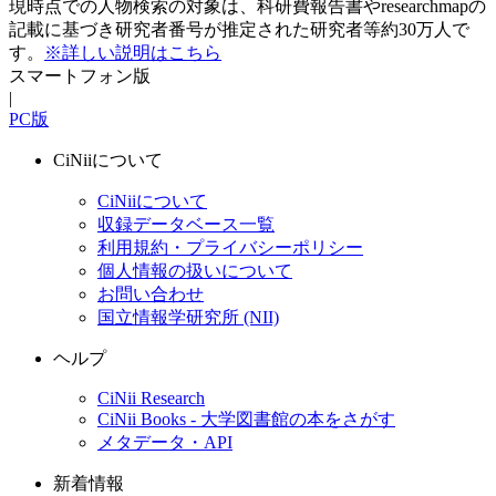
現時点での人物検索の対象は、科研費報告書やresearchmapの
記載に基づき研究者番号が推定された研究者等約30万人で
す。
※詳しい説明はこちら
スマートフォン版
|
PC版
CiNiiについて
CiNiiについて
収録データベース一覧
利用規約・プライバシーポリシー
個人情報の扱いについて
お問い合わせ
国立情報学研究所 (NII)
ヘルプ
CiNii Research
CiNii Books - 大学図書館の本をさがす
メタデータ・API
新着情報