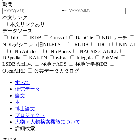
期間
〜
本文リンク
本文リンクあり
データソース
JaLC
IRDB
Crossref
DataCite
NDLサーチ
NDLデジコレ（旧NII-ELS）
RUDA
JDCat
NINJAL
CiNii Articles
CiNii Books
NACSIS-CAT/ILL
DBpedia
KAKEN
e-Rad
Integbio
PubMed
LSDB Archive
極地研ADS
極地研学術DB
OpenAIRE
公共データカタログ
すべて
研究データ
論文
本
博士論文
プロジェクト
人物
> 人物検索機能について
詳細検索
閉じる