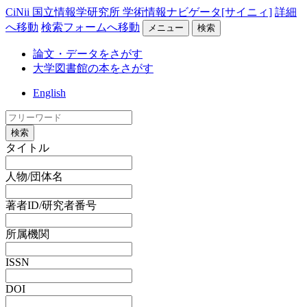
CiNii 国立情報学研究所 学術情報ナビゲータ[サイニィ]
詳細
へ移動
検索フォームへ移動
メニュー
検索
論文・データをさがす
大学図書館の本をさがす
English
検索
タイトル
人物/団体名
著者ID/研究者番号
所属機関
ISSN
DOI