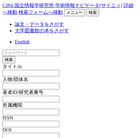
CiNii 国立情報学研究所 学術情報ナビゲータ[サイニィ]
詳細
へ移動
検索フォームへ移動
メニュー
検索
論文・データをさがす
大学図書館の本をさがす
English
検索
タイトル
人物/団体名
著者ID/研究者番号
所属機関
ISSN
DOI