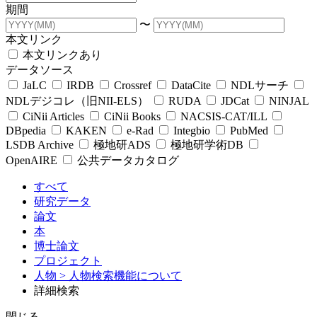
期間
〜
本文リンク
本文リンクあり
データソース
JaLC
IRDB
Crossref
DataCite
NDLサーチ
NDLデジコレ（旧NII-ELS）
RUDA
JDCat
NINJAL
CiNii Articles
CiNii Books
NACSIS-CAT/ILL
DBpedia
KAKEN
e-Rad
Integbio
PubMed
LSDB Archive
極地研ADS
極地研学術DB
OpenAIRE
公共データカタログ
すべて
研究データ
論文
本
博士論文
プロジェクト
人物
> 人物検索機能について
詳細検索
閉じる