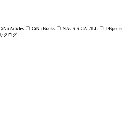
iNii Articles
CiNii Books
NACSIS-CAT/ILL
DBpedia
カタログ