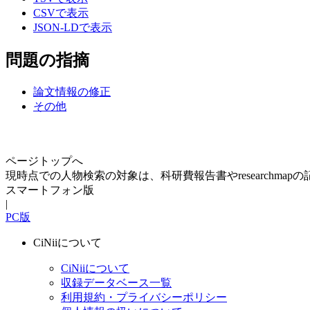
CSVで表示
JSON-LDで表示
問題の指摘
論文情報の修正
その他
ページトップへ
現時点での人物検索の対象は、科研費報告書やresearchma
スマートフォン版
|
PC版
CiNiiについて
CiNiiについて
収録データベース一覧
利用規約・プライバシーポリシー