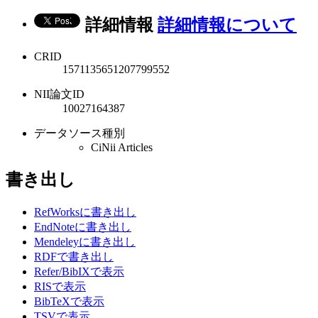
詳細情報
詳細情報について
CRID
1571135651207799552
NII論文ID
10027164387
データソース種別
CiNii Articles
書き出し
RefWorksに書き出し
EndNoteに書き出し
Mendeleyに書き出し
RDFで書き出し
Refer/BibIXで表示
RISで表示
BibTeXで表示
TSVで表示