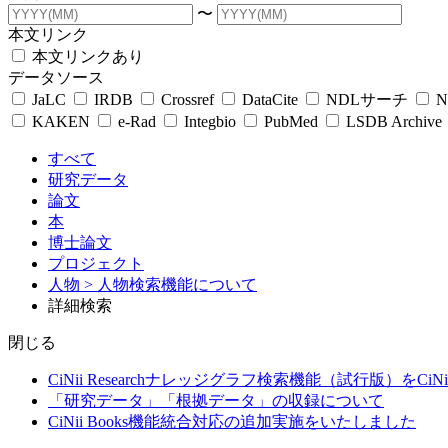
〜
本文リンク
本文リンクあり
データソース
JaLC
IRDB
Crossref
DataCite
NDLサーチ
N
KAKEN
e-Rad
Integbio
PubMed
LSDB Archive
すべて
研究データ
論文
本
博士論文
プロジェクト
人物
> 人物検索機能について
詳細検索
閉じる
CiNii Researchナレッジグラフ検索機能（試行版）をCiN
「研究データ」「根拠データ」の収録について
CiNii Books機能統合対応の追加実施をいたしました