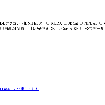
DLデジコレ（旧NII-ELS）
RUDA
JDCat
NINJAL
C
極地研ADS
極地研学術DB
OpenAIRE
公共データ
ii Labsにて公開しました