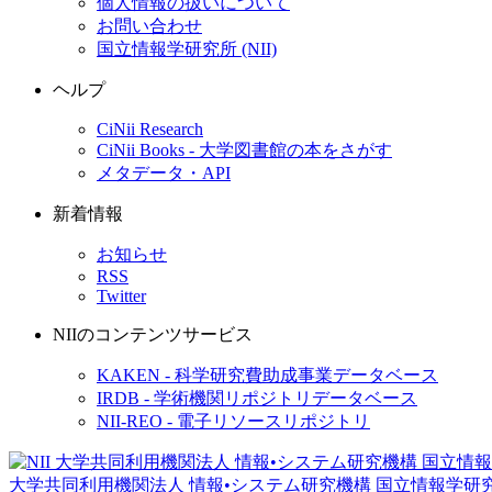
個人情報の扱いについて
お問い合わせ
国立情報学研究所 (NII)
ヘルプ
CiNii Research
CiNii Books - 大学図書館の本をさがす
メタデータ・API
新着情報
お知らせ
RSS
Twitter
NIIのコンテンツサービス
KAKEN - 科学研究費助成事業データベース
IRDB - 学術機関リポジトリデータベース
NII-REO - 電子リソースリポジトリ
大学共同利用機関法人 情報•システム研究機構
国立情報学研