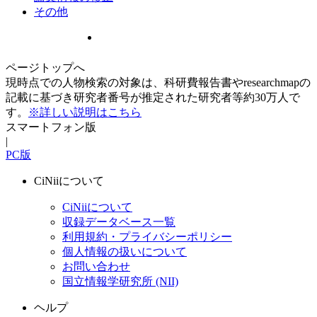
その他
ページトップへ
現時点での人物検索の対象は、科研費報告書やresearchmapの
記載に基づき研究者番号が推定された研究者等約30万人で
す。
※詳しい説明はこちら
スマートフォン版
|
PC版
CiNiiについて
CiNiiについて
収録データベース一覧
利用規約・プライバシーポリシー
個人情報の扱いについて
お問い合わせ
国立情報学研究所 (NII)
ヘルプ