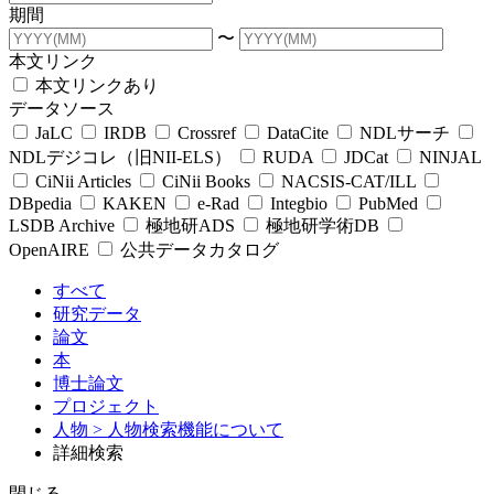
期間
〜
本文リンク
本文リンクあり
データソース
JaLC
IRDB
Crossref
DataCite
NDLサーチ
NDLデジコレ（旧NII-ELS）
RUDA
JDCat
NINJAL
CiNii Articles
CiNii Books
NACSIS-CAT/ILL
DBpedia
KAKEN
e-Rad
Integbio
PubMed
LSDB Archive
極地研ADS
極地研学術DB
OpenAIRE
公共データカタログ
すべて
研究データ
論文
本
博士論文
プロジェクト
人物
> 人物検索機能について
詳細検索
閉じる