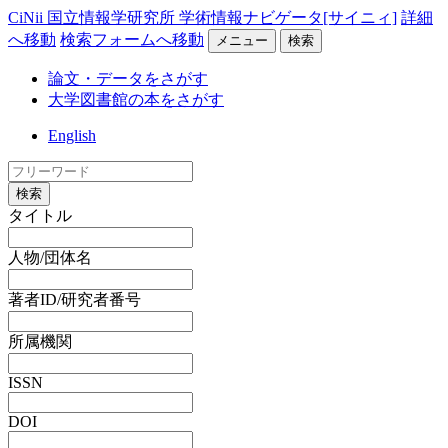
CiNii 国立情報学研究所 学術情報ナビゲータ[サイニィ]
詳細
へ移動
検索フォームへ移動
メニュー
検索
論文・データをさがす
大学図書館の本をさがす
English
検索
タイトル
人物/団体名
著者ID/研究者番号
所属機関
ISSN
DOI