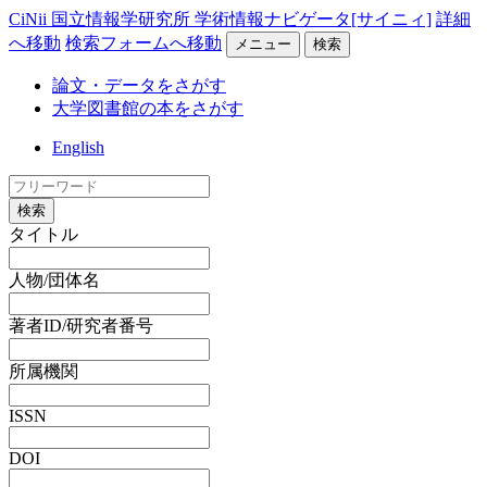
CiNii 国立情報学研究所 学術情報ナビゲータ[サイニィ]
詳細
へ移動
検索フォームへ移動
メニュー
検索
論文・データをさがす
大学図書館の本をさがす
English
検索
タイトル
人物/団体名
著者ID/研究者番号
所属機関
ISSN
DOI