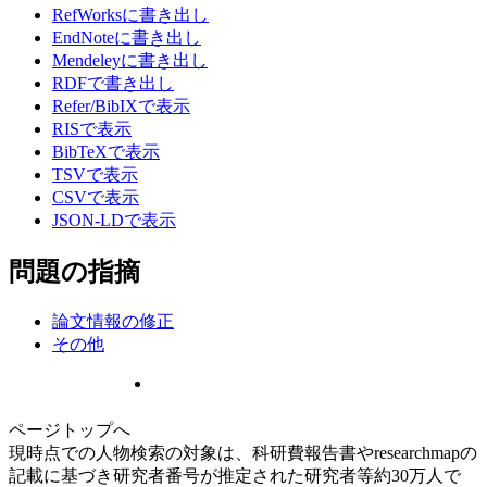
RefWorksに書き出し
EndNoteに書き出し
Mendeleyに書き出し
RDFで書き出し
Refer/BibIXで表示
RISで表示
BibTeXで表示
TSVで表示
CSVで表示
JSON-LDで表示
問題の指摘
論文情報の修正
その他
ページトップへ
現時点での人物検索の対象は、科研費報告書やresearchmapの
記載に基づき研究者番号が推定された研究者等約30万人で