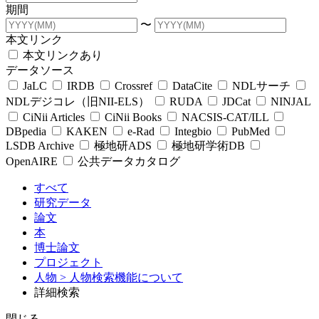
期間
〜
本文リンク
本文リンクあり
データソース
JaLC
IRDB
Crossref
DataCite
NDLサーチ
NDLデジコレ（旧NII-ELS）
RUDA
JDCat
NINJAL
CiNii Articles
CiNii Books
NACSIS-CAT/ILL
DBpedia
KAKEN
e-Rad
Integbio
PubMed
LSDB Archive
極地研ADS
極地研学術DB
OpenAIRE
公共データカタログ
すべて
研究データ
論文
本
博士論文
プロジェクト
人物
> 人物検索機能について
詳細検索
閉じる