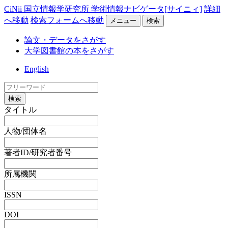
CiNii 国立情報学研究所 学術情報ナビゲータ[サイニィ]
詳細
へ移動
検索フォームへ移動
メニュー
検索
論文・データをさがす
大学図書館の本をさがす
English
検索
タイトル
人物/団体名
著者ID/研究者番号
所属機関
ISSN
DOI