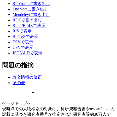
RefWorksに書き出し
EndNoteに書き出し
Mendeleyに書き出し
RDFで書き出し
Refer/BibIXで表示
RISで表示
BibTeXで表示
TSVで表示
CSVで表示
JSON-LDで表示
問題の指摘
論文情報の修正
その他
ページトップへ
現時点での人物検索の対象は、科研費報告書やresearchmapの
記載に基づき研究者番号が推定された研究者等約30万人で