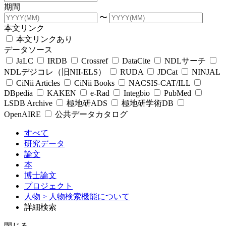
期間
〜
本文リンク
本文リンクあり
データソース
JaLC
IRDB
Crossref
DataCite
NDLサーチ
NDLデジコレ（旧NII-ELS）
RUDA
JDCat
NINJAL
CiNii Articles
CiNii Books
NACSIS-CAT/ILL
DBpedia
KAKEN
e-Rad
Integbio
PubMed
LSDB Archive
極地研ADS
極地研学術DB
OpenAIRE
公共データカタログ
すべて
研究データ
論文
本
博士論文
プロジェクト
人物
> 人物検索機能について
詳細検索
閉じる