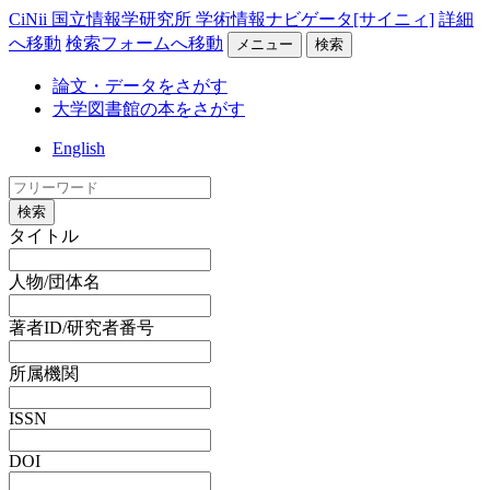
CiNii 国立情報学研究所 学術情報ナビゲータ[サイニィ]
詳細
へ移動
検索フォームへ移動
メニュー
検索
論文・データをさがす
大学図書館の本をさがす
English
検索
タイトル
人物/団体名
著者ID/研究者番号
所属機関
ISSN
DOI