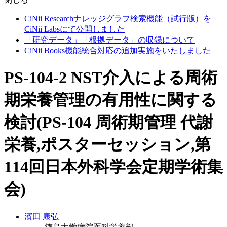
CiNii Researchナレッジグラフ検索機能（試行版）を
CiNii Labsにて公開しました
「研究データ」「根拠データ」の収録について
CiNii Books機能統合対応の追加実施をいたしました
PS-104-2 NST介入による周術
期栄養管理の有用性に関する
検討(PS-104 周術期管理 代謝
栄養,ポスターセッション,第
114回日本外科学会定期学術集
会)
濱田 康弘