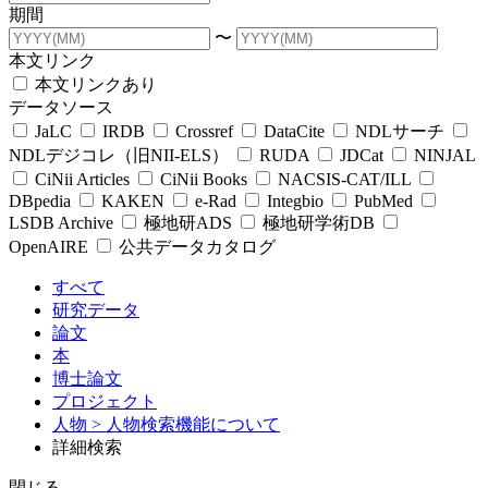
期間
〜
本文リンク
本文リンクあり
データソース
JaLC
IRDB
Crossref
DataCite
NDLサーチ
NDLデジコレ（旧NII-ELS）
RUDA
JDCat
NINJAL
CiNii Articles
CiNii Books
NACSIS-CAT/ILL
DBpedia
KAKEN
e-Rad
Integbio
PubMed
LSDB Archive
極地研ADS
極地研学術DB
OpenAIRE
公共データカタログ
すべて
研究データ
論文
本
博士論文
プロジェクト
人物
> 人物検索機能について
詳細検索
閉じる