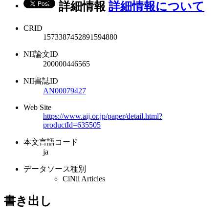
詳細情報
詳細情報について
CRID
1573387452891594880
NII論文ID
200000446565
NII書誌ID
AN00079427
Web Site
https://www.aij.or.jp/paper/detail.html?
productId=635505
本文言語コード
ja
データソース種別
CiNii Articles
書き出し