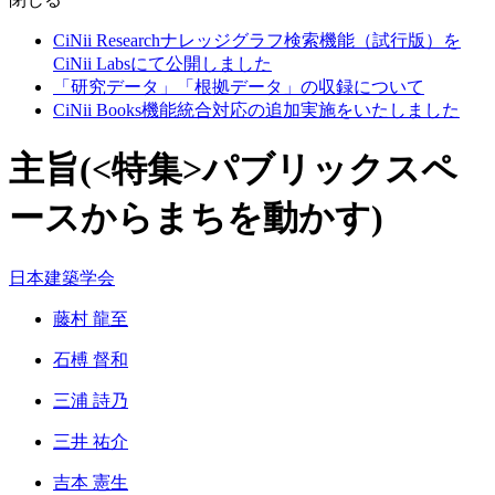
CiNii Researchナレッジグラフ検索機能（試行版）を
CiNii Labsにて公開しました
「研究データ」「根拠データ」の収録について
CiNii Books機能統合対応の追加実施をいたしました
主旨(<特集>パブリックスペ
ースからまちを動かす)
日本建築学会
藤村 龍至
石榑 督和
三浦 詩乃
三井 祐介
吉本 憲生