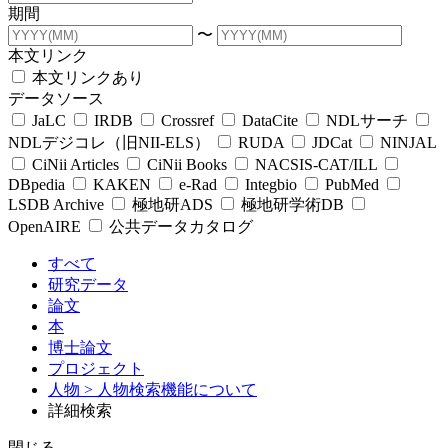
期間
〜
本文リンク
本文リンクあり
データソース
JaLC
IRDB
Crossref
DataCite
NDLサーチ
NDLデジコレ（旧NII-ELS）
RUDA
JDCat
NINJAL
CiNii Articles
CiNii Books
NACSIS-CAT/ILL
DBpedia
KAKEN
e-Rad
Integbio
PubMed
LSDB Archive
極地研ADS
極地研学術DB
OpenAIRE
公共データカタログ
すべて
研究データ
論文
本
博士論文
プロジェクト
人物
> 人物検索機能について
詳細検索
閉じる