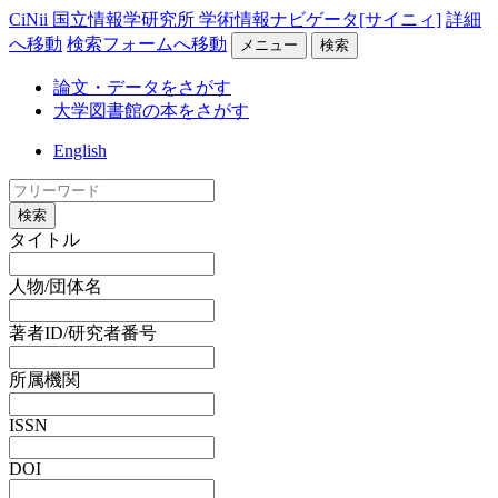
CiNii 国立情報学研究所 学術情報ナビゲータ[サイニィ]
詳細
へ移動
検索フォームへ移動
メニュー
検索
論文・データをさがす
大学図書館の本をさがす
English
検索
タイトル
人物/団体名
著者ID/研究者番号
所属機関
ISSN
DOI