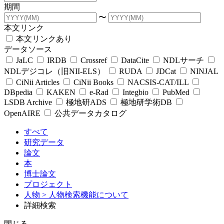
期間
〜
本文リンク
本文リンクあり
データソース
JaLC
IRDB
Crossref
DataCite
NDLサーチ
NDLデジコレ（旧NII-ELS）
RUDA
JDCat
NINJAL
CiNii Articles
CiNii Books
NACSIS-CAT/ILL
DBpedia
KAKEN
e-Rad
Integbio
PubMed
LSDB Archive
極地研ADS
極地研学術DB
OpenAIRE
公共データカタログ
すべて
研究データ
論文
本
博士論文
プロジェクト
人物
> 人物検索機能について
詳細検索
閉じる