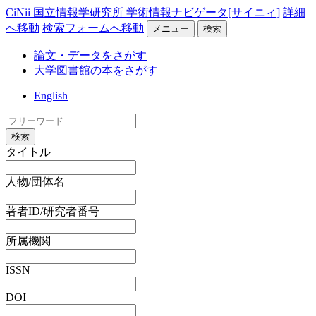
CiNii 国立情報学研究所 学術情報ナビゲータ[サイニィ]
詳細
へ移動
検索フォームへ移動
メニュー
検索
論文・データをさがす
大学図書館の本をさがす
English
検索
タイトル
人物/団体名
著者ID/研究者番号
所属機関
ISSN
DOI