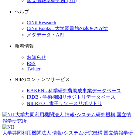
国立情報学研究所 (NII)
ヘルプ
CiNii Research
CiNii Books - 大学図書館の本をさがす
メタデータ・API
新着情報
お知らせ
RSS
Twitter
NIIのコンテンツサービス
KAKEN - 科学研究費助成事業データベース
IRDB - 学術機関リポジトリデータベース
NII-REO - 電子リソースリポジトリ
大学共同利用機関法人 情報•システム研究機構
国立情報学研