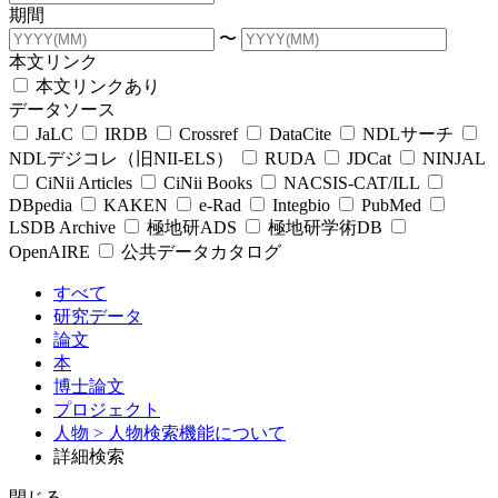
期間
〜
本文リンク
本文リンクあり
データソース
JaLC
IRDB
Crossref
DataCite
NDLサーチ
NDLデジコレ（旧NII-ELS）
RUDA
JDCat
NINJAL
CiNii Articles
CiNii Books
NACSIS-CAT/ILL
DBpedia
KAKEN
e-Rad
Integbio
PubMed
LSDB Archive
極地研ADS
極地研学術DB
OpenAIRE
公共データカタログ
すべて
研究データ
論文
本
博士論文
プロジェクト
人物
> 人物検索機能について
詳細検索
閉じる