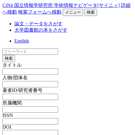
CiNii 国立情報学研究所 学術情報ナビゲータ[サイニィ]
詳細
へ移動
検索フォームへ移動
メニュー
検索
論文・データをさがす
大学図書館の本をさがす
English
検索
タイトル
人物/団体名
著者ID/研究者番号
所属機関
ISSN
DOI