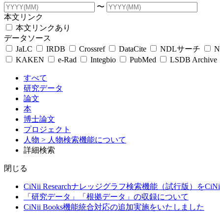
〜
本文リンク
本文リンクあり
データソース
JaLC
IRDB
Crossref
DataCite
NDLサーチ
N
KAKEN
e-Rad
Integbio
PubMed
LSDB Archive
すべて
研究データ
論文
本
博士論文
プロジェクト
人物
> 人物検索機能について
詳細検索
閉じる
CiNii Researchナレッジグラフ検索機能（試行版）をCiN
「研究データ」「根拠データ」の収録について
CiNii Books機能統合対応の追加実施をいたしました