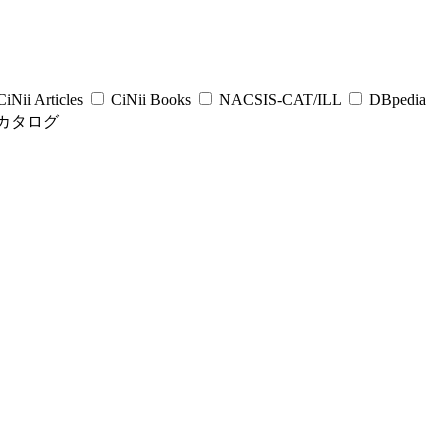
iNii Articles
CiNii Books
NACSIS-CAT/ILL
DBpedia
カタログ