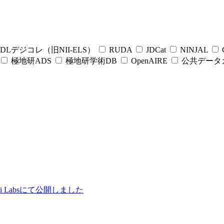
DLデジコレ（旧NII-ELS）
RUDA
JDCat
NINJAL
C
極地研ADS
極地研学術DB
OpenAIRE
公共データ
ii Labsにて公開しました