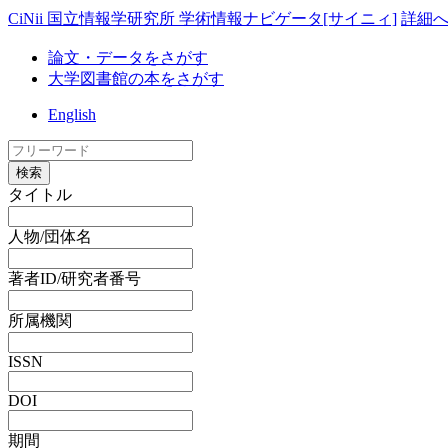
CiNii 国立情報学研究所 学術情報ナビゲータ[サイニィ]
詳細
論文・データをさがす
大学図書館の本をさがす
English
検索
タイトル
人物/団体名
著者ID/研究者番号
所属機関
ISSN
DOI
期間