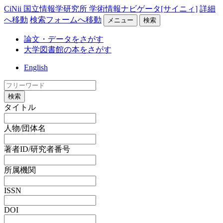
CiNii 国立情報学研究所 学術情報ナビゲータ[サイニィ]
詳細
へ移動
検索フォームへ移動
メニュー
検索
論文・データをさがす
大学図書館の本をさがす
English
検索
タイトル
人物/団体名
著者ID/研究者番号
所属機関
ISSN
DOI