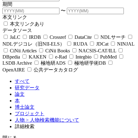
期間
〜
本文リンク
本文リンクあり
データソース
JaLC
IRDB
Crossref
DataCite
NDLサーチ
NDLデジコレ（旧NII-ELS）
RUDA
JDCat
NINJAL
CiNii Articles
CiNii Books
NACSIS-CAT/ILL
DBpedia
KAKEN
e-Rad
Integbio
PubMed
LSDB Archive
極地研ADS
極地研学術DB
OpenAIRE
公共データカタログ
すべて
研究データ
論文
本
博士論文
プロジェクト
人物
> 人物検索機能について
詳細検索
閉じる