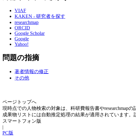
VIAF
KAKEN - 研究者を探す
researchmap
ORCID
Google Scholar
Google
Yahoo!
問題の指摘
著者情報の修正
その他
ページトップへ
現時点での人物検索の対象は、科研費報告書やresearchma
成果物リストには自動推定処理の結果が適用されています。
スマートフォン版
|
PC版