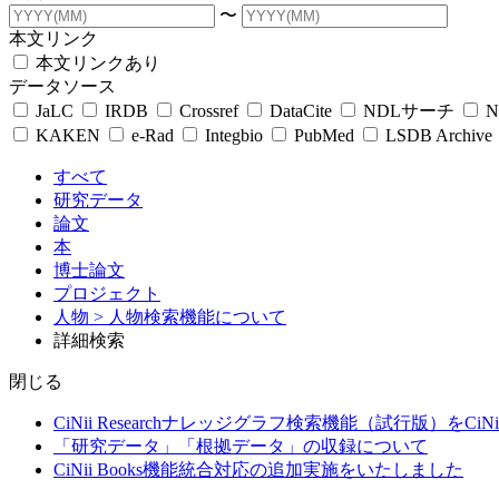
〜
本文リンク
本文リンクあり
データソース
JaLC
IRDB
Crossref
DataCite
NDLサーチ
N
KAKEN
e-Rad
Integbio
PubMed
LSDB Archive
すべて
研究データ
論文
本
博士論文
プロジェクト
人物
> 人物検索機能について
詳細検索
閉じる
CiNii Researchナレッジグラフ検索機能（試行版）をCiN
「研究データ」「根拠データ」の収録について
CiNii Books機能統合対応の追加実施をいたしました