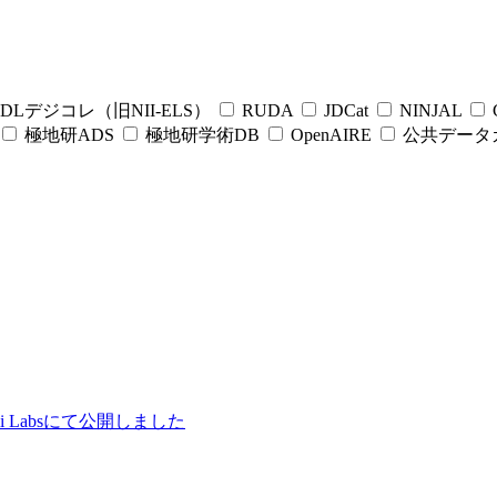
DLデジコレ（旧NII-ELS）
RUDA
JDCat
NINJAL
C
極地研ADS
極地研学術DB
OpenAIRE
公共データ
ii Labsにて公開しました