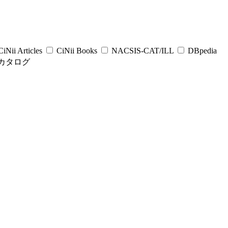
iNii Articles
CiNii Books
NACSIS-CAT/ILL
DBpedia
カタログ