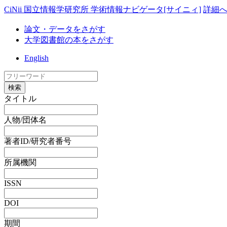
CiNii 国立情報学研究所 学術情報ナビゲータ[サイニィ]
詳細
論文・データをさがす
大学図書館の本をさがす
English
検索
タイトル
人物/団体名
著者ID/研究者番号
所属機関
ISSN
DOI
期間