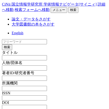
CiNii 国立情報学研究所 学術情報ナビゲータ[サイニィ]
詳細
へ移動
検索フォームへ移動
メニュー
検索
論文・データをさがす
大学図書館の本をさがす
English
検索
タイトル
人物/団体名
著者ID/研究者番号
所属機関
ISSN
DOI