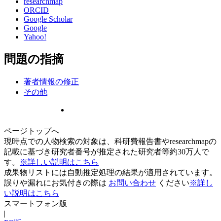
researchmap
ORCID
Google Scholar
Google
Yahoo!
問題の指摘
著者情報の修正
その他
ページトップへ
現時点での人物検索の対象は、科研費報告書やresearchmapの
記載に基づき研究者番号が推定された研究者等約30万人で
す。
※詳しい説明はこちら
成果物リストには自動推定処理の結果が適用されています。
誤りや漏れにお気付きの際は
お問い合わせ
ください
※詳し
い説明はこちら
スマートフォン版
|