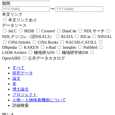
期間
〜
本文リンク
本文リンクあり
データソース
JaLC
IRDB
Crossref
DataCite
NDLサーチ
NDLデジコレ（旧NII-ELS）
RUDA
JDCat
NINJAL
CiNii Articles
CiNii Books
NACSIS-CAT/ILL
DBpedia
KAKEN
e-Rad
Integbio
PubMed
LSDB Archive
極地研ADS
極地研学術DB
OpenAIRE
公共データカタログ
すべて
研究データ
論文
本
博士論文
プロジェクト
人物
> 人物検索機能について
詳細検索
閉じる