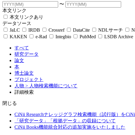
〜
本文リンク
本文リンクあり
データソース
JaLC
IRDB
Crossref
DataCite
NDLサーチ
N
KAKEN
e-Rad
Integbio
PubMed
LSDB Archive
すべて
研究データ
論文
本
博士論文
プロジェクト
人物
> 人物検索機能について
詳細検索
閉じる
CiNii Researchナレッジグラフ検索機能（試行版）をCiN
「研究データ」「根拠データ」の収録について
CiNii Books機能統合対応の追加実施をいたしました