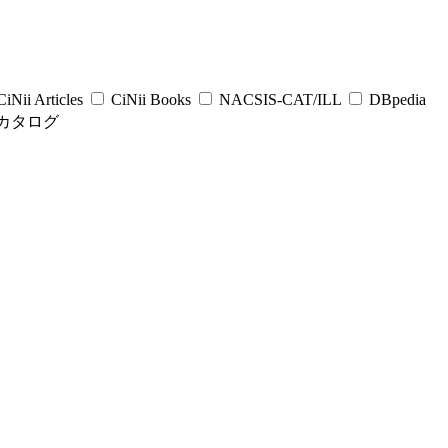
iNii Articles
CiNii Books
NACSIS-CAT/ILL
DBpedia
カタログ