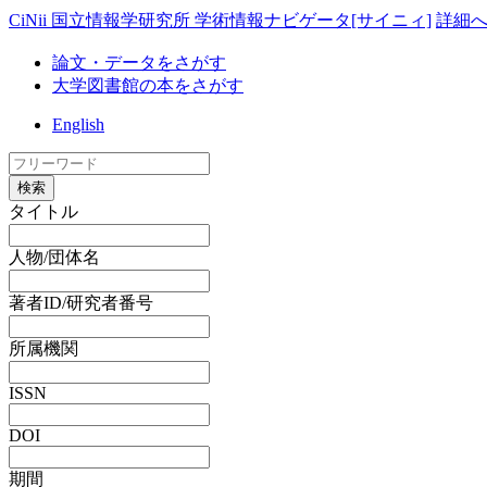
CiNii 国立情報学研究所 学術情報ナビゲータ[サイニィ]
詳細
論文・データをさがす
大学図書館の本をさがす
English
検索
タイトル
人物/団体名
著者ID/研究者番号
所属機関
ISSN
DOI
期間