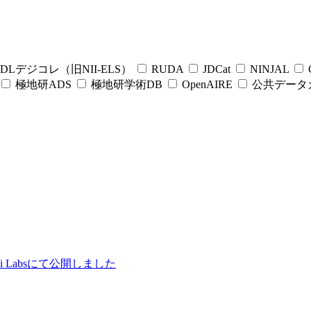
DLデジコレ（旧NII-ELS）
RUDA
JDCat
NINJAL
C
極地研ADS
極地研学術DB
OpenAIRE
公共データ
ii Labsにて公開しました