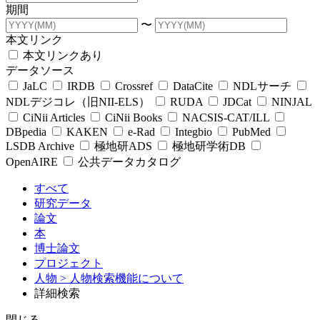
期間
〜
本文リンク
本文リンクあり
データソース
JaLC
IRDB
Crossref
DataCite
NDLサーチ
NDLデジコレ（旧NII-ELS）
RUDA
JDCat
NINJAL
CiNii Articles
CiNii Books
NACSIS-CAT/ILL
DBpedia
KAKEN
e-Rad
Integbio
PubMed
LSDB Archive
極地研ADS
極地研学術DB
OpenAIRE
公共データカタログ
すべて
研究データ
論文
本
博士論文
プロジェクト
人物
> 人物検索機能について
詳細検索
閉じる