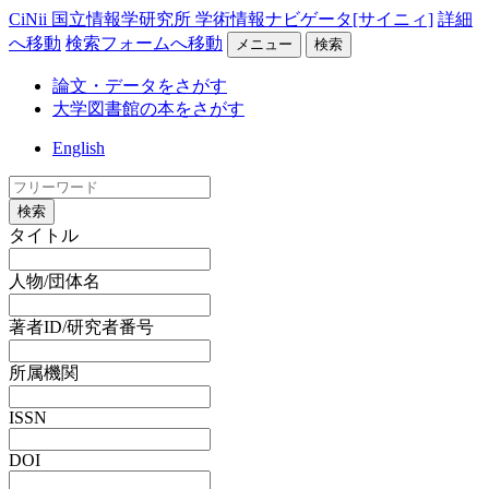
CiNii 国立情報学研究所 学術情報ナビゲータ[サイニィ]
詳細
へ移動
検索フォームへ移動
メニュー
検索
論文・データをさがす
大学図書館の本をさがす
English
検索
タイトル
人物/団体名
著者ID/研究者番号
所属機関
ISSN
DOI