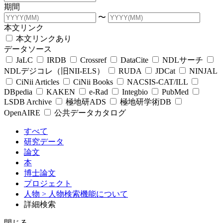
期間
〜
本文リンク
本文リンクあり
データソース
JaLC
IRDB
Crossref
DataCite
NDLサーチ
NDLデジコレ（旧NII-ELS）
RUDA
JDCat
NINJAL
CiNii Articles
CiNii Books
NACSIS-CAT/ILL
DBpedia
KAKEN
e-Rad
Integbio
PubMed
LSDB Archive
極地研ADS
極地研学術DB
OpenAIRE
公共データカタログ
すべて
研究データ
論文
本
博士論文
プロジェクト
人物
> 人物検索機能について
詳細検索
閉じる