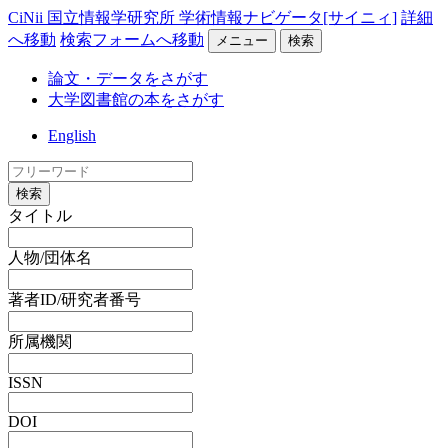
CiNii 国立情報学研究所 学術情報ナビゲータ[サイニィ]
詳細
へ移動
検索フォームへ移動
メニュー
検索
論文・データをさがす
大学図書館の本をさがす
English
検索
タイトル
人物/団体名
著者ID/研究者番号
所属機関
ISSN
DOI