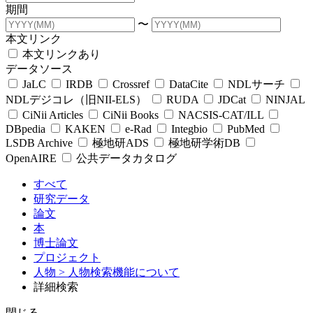
期間
〜
本文リンク
本文リンクあり
データソース
JaLC
IRDB
Crossref
DataCite
NDLサーチ
NDLデジコレ（旧NII-ELS）
RUDA
JDCat
NINJAL
CiNii Articles
CiNii Books
NACSIS-CAT/ILL
DBpedia
KAKEN
e-Rad
Integbio
PubMed
LSDB Archive
極地研ADS
極地研学術DB
OpenAIRE
公共データカタログ
すべて
研究データ
論文
本
博士論文
プロジェクト
人物
> 人物検索機能について
詳細検索
閉じる