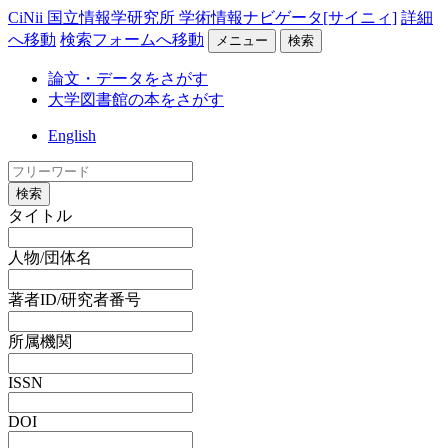
CiNii 国立情報学研究所 学術情報ナビゲータ[サイニィ]
詳細
へ移動
検索フォームへ移動
メニュー
検索
論文・データをさがす
大学図書館の本をさがす
English
検索
タイトル
人物/団体名
著者ID/研究者番号
所属機関
ISSN
DOI