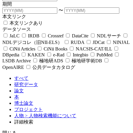
期間
〜
本文リンク
本文リンクあり
データソース
JaLC
IRDB
Crossref
DataCite
NDLサーチ
NDLデジコレ（旧NII-ELS）
RUDA
JDCat
NINJAL
CiNii Articles
CiNii Books
NACSIS-CAT/ILL
DBpedia
KAKEN
e-Rad
Integbio
PubMed
LSDB Archive
極地研ADS
極地研学術DB
OpenAIRE
公共データカタログ
すべて
研究データ
論文
本
博士論文
プロジェクト
人物
> 人物検索機能について
詳細検索
閉じる