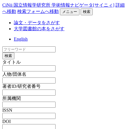
CiNii 国立情報学研究所 学術情報ナビゲータ[サイニィ]
詳細
へ移動
検索フォームへ移動
メニュー
検索
論文・データをさがす
大学図書館の本をさがす
English
検索
タイトル
人物/団体名
著者ID/研究者番号
所属機関
ISSN
DOI